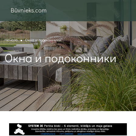
Būvnieks.com
Начало
Окна и подоконники
Окна и подоконники