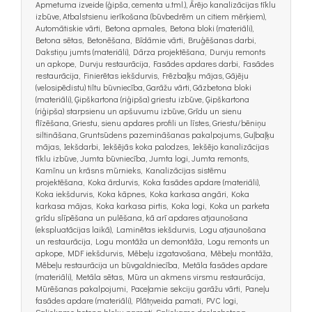
Apmetuma izveide (ģipša, cementa u.tml.), Ārējo kanalizācijas tīklu
izbūve, Atbalstsienu ierīkošana (būvbedrēm un citiem mērķiem),
Automātiskie vārti, Betona apmales, Betona bloki (materiāli),
Betona sētas, Betonēšana, Bīdāmie vārti, Bruģēšanas darbi,
Dakstiņu jumts (materiāli), Dārza projektēšana, Durvju remonts
un apkope, Durvju restaurācija, Fasādes apdares darbi, Fasādes
restaurācija, Finierētas iekšdurvis, Frēzbaļķu mājas, Gājēju
(velosipēdistu) tiltu būvniecība, Garāžu vārti, Gāzbetona bloki
(materiāli), Ģipškartona (riģipša) griestu izbūve, Ģipškartona
(riģipša) starpsienu un apšuvumu izbūve, Grīdu un sienu
flīzēšana, Griestu, sienu apdares profili un līstes, Griestu/bēniņu
siltināšana, Gruntsūdens pazemināšanas pakalpojums, Guļbaļķu
mājas, Iekšdarbi, Iekšējās koka palodzes, Iekšējo kanalizācijas
tīklu izbūve, Jumta būvniecība, Jumta logi, Jumta remonts,
Kamīnu un krāsns mūrnieks, Kanalizācijas sistēmu
projektēšana, Koka ārdurvis, Koka fasādes apdare (materiāli),
Koka iekšdurvis, Koka kāpnes, Koka karkasa angāri, Koka
karkasa mājas, Koka karkasa pirtis, Koka logi, Koka un parketa
grīdu slīpēšana un pulēšana, kā arī apdares atjaunošana
(ekspluatācijas laikā), Laminētas iekšdurvis, Logu atjaunošana
un restaurācija, Logu montāža un demontāža, Logu remonts un
apkope, MDF iekšdurvis, Mēbeļu izgatavošana, Mēbeļu montāža,
Mēbeļu restaurācija un būvgaldniecība, Metāla fasādes apdare
(materiāli), Metāla sētas, Mūra un akmens virsmu restaurācija,
Mūrēšanas pakalpojumi, Paceļamie sekciju garāžu vārti, Paneļu
fasādes apdare (materiāli), Plātņveida pamati, PVC logi,