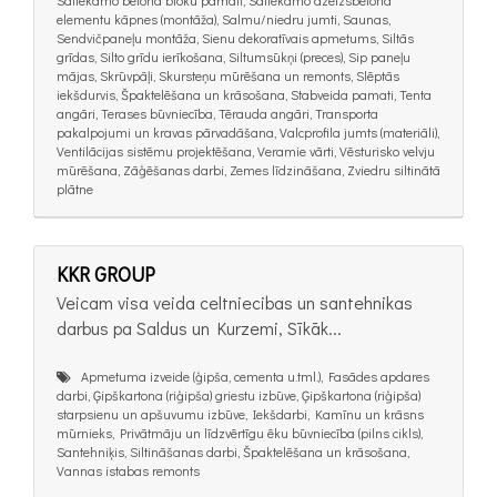
Saliekamo betona bloku pamati, Saliekamo dzelzsbetona
elementu kāpnes (montāža), Salmu/niedru jumti, Saunas,
Sendvičpaneļu montāža, Sienu dekoratīvais apmetums, Siltās
grīdas, Silto grīdu ierīkošana, Siltumsūkņi (preces), Sip paneļu
mājas, Skrūvpāļi, Skursteņu mūrēšana un remonts, Slēptās
iekšdurvis, Špaktelēšana un krāsošana, Stabveida pamati, Tenta
angāri, Terases būvniecība, Tērauda angāri, Transporta
pakalpojumi un kravas pārvadāšana, Valcprofila jumts (materiāli),
Ventilācijas sistēmu projektēšana, Veramie vārti, Vēsturisko velvju
mūrēšana, Zāģēšanas darbi, Zemes līdzināšana, Zviedru siltinātā
plātne
KKR GROUP
Veicam visa veida celtniecibas un santehnikas
darbus pa Saldus un Kurzemi, Sīkāk...
Apmetuma izveide (ģipša, cementa u.tml.), Fasādes apdares
darbi, Ģipškartona (riģipša) griestu izbūve, Ģipškartona (riģipša)
starpsienu un apšuvumu izbūve, Iekšdarbi, Kamīnu un krāsns
mūrnieks, Privātmāju un līdzvērtīgu ēku būvniecība (pilns cikls),
Santehniķis, Siltināšanas darbi, Špaktelēšana un krāsošana,
Vannas istabas remonts