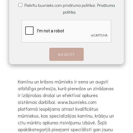
Piekrītu buvnieks.com privātuma politikai.
Privātuma
politika.
Kamīnu un krāsns mūrnieks ir sena un augsti
atbildīga profesija, kurā pieredze un zināšanas
ir izšķirošas drošai un efektīvai apkures
sistēmas darbībai. www.buvnieks.com
platformā iespējams atrast kvalificētus
mūrniekus, kas specializējas kamīnu, krāšņu un
citu mūrētu apkures risinājumu izbūvē. Šajā
apakškategorijā pieejami speciālisti gan jaunu