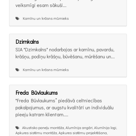
veiksmīgi esam sākuši...
Kamīnu un krāsns mūrnieks
Dzirnkalns
SIA "Dzirnkalns" nodarbojas ar kamīnu, pavardu,
krāšņu, podiņu krāšņu, būvēšanu, mūrēšanu un...
Kamīnu un krāsns mūrnieks
Freda Būvlaukums
"Freda Būvlaukums” piedāvā celtniecības
pakalpojumus, ar augstu kvalitāti un individuālu
pieeju katram klientam....
Akustisko paneļu montāža, Alumīnija angāri, Alumīnija logi,
Apkures sistēmu montāža, Apkures sistēmu projektēšana,