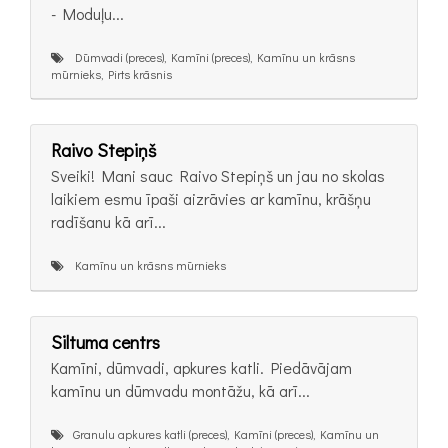
- Moduļu...
Dūmvadi (preces), Kamīni (preces), Kamīnu un krāsns
mūrnieks, Pirts krāsnis
Raivo Stepiņš
Sveiki! Mani sauc Raivo Stepiņš un jau no skolas
laikiem esmu īpaši aizrāvies ar kamīnu, krāšņu
radīšanu kā arī...
Kamīnu un krāsns mūrnieks
Siltuma centrs
Kamīni, dūmvadi, apkures katli. Piedāvājam
kamīnu un dūmvadu montāžu, kā arī...
Granulu apkures katli (preces), Kamīni (preces), Kamīnu un