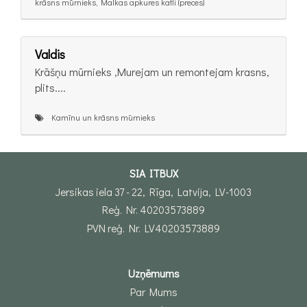
krāsns mūrnieks, Malkas apkures katli (preces)
Valdis
Krāšņu mūrnieks ,Murejam un remontejam krasns,
plits....
Kamīnu un krāsns mūrnieks
SIA ITBUX
Jersikas iela 37 - 22, Rīga, Latvija, LV-1003
Reģ. Nr. 40203573889
PVN reģ. Nr. LV40203573889
Uzņēmums
Par Mums