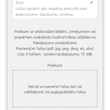
Pielikumi ar atbilstošām bildēm, zīmējumiem vai
projektiem nodrošinās kvalitatīvākas atbildes no
Pakalpojumu sniedzējiem!
Pievienojiet failus (pdf, jpg, png, dwg, xls, xlsx).
Līdz 4 failiem. Izmēra ierobežojums: 15 MB.
Pielikumi
Velciet un nometiet failus šeit vai
noklikšķiniet, lai augšupielādētu failus