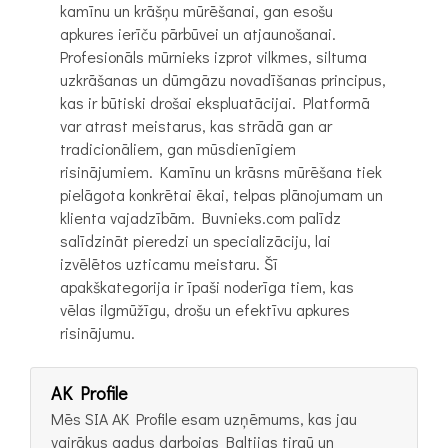
kamīnu un krāšņu mūrēšanai, gan esošu
apkures ierīču pārbūvei un atjaunošanai.
Profesionāls mūrnieks izprot vilkmes, siltuma
uzkrāšanas un dūmgāzu novadīšanas principus,
kas ir būtiski drošai ekspluatācijai. Platformā
var atrast meistarus, kas strādā gan ar
tradicionāliem, gan mūsdienīgiem
risinājumiem. Kamīnu un krāsns mūrēšana tiek
pielāgota konkrētai ēkai, telpas plānojumam un
klienta vajadzībām. Buvnieks.com palīdz
salīdzināt pieredzi un specializāciju, lai
izvēlētos uzticamu meistaru. Šī
apakškategorija ir īpaši noderīga tiem, kas
vēlas ilgmūžīgu, drošu un efektīvu apkures
risinājumu.
AK Profile
Mēs SIA AK Profile esam uzņēmums, kas jau
vairākus gadus darbojas Baltijas tirgū un