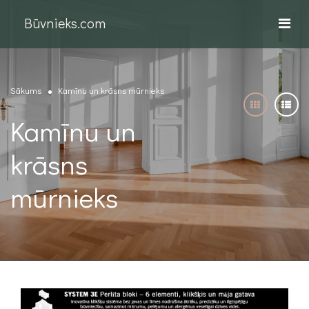
Būvnieks.com
Sākums
Kamīnu un krāsns mūrnieks
Kamīnu un
krāsns
mūrnieks