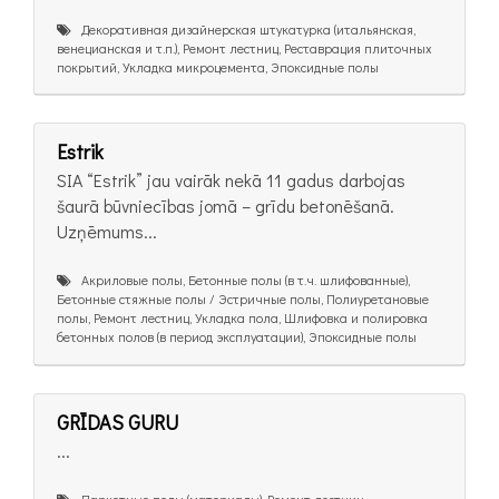
Декоративная дизайнерская штукатурка (итальянская,
венецианская и т.п.), Ремонт лестниц, Реставрация плиточных
покрытий, Укладка микроцемента, Эпоксидные полы
Estrik
SIA “Estrik” jau vairāk nekā 11 gadus darbojas
šaurā būvniecības jomā – grīdu betonēšanā.
Uzņēmums...
Акриловые полы, Бетонные полы (в т.ч. шлифованные),
Бетонные стяжные полы / Эстричные полы, Полиуретановые
полы, Ремонт лестниц, Укладка пола, Шлифовка и полировка
бетонных полов (в период эксплуатации), Эпоксидные полы
GRĪDAS GURU
...
Паркетные полы (материалы), Ремонт лестниц,