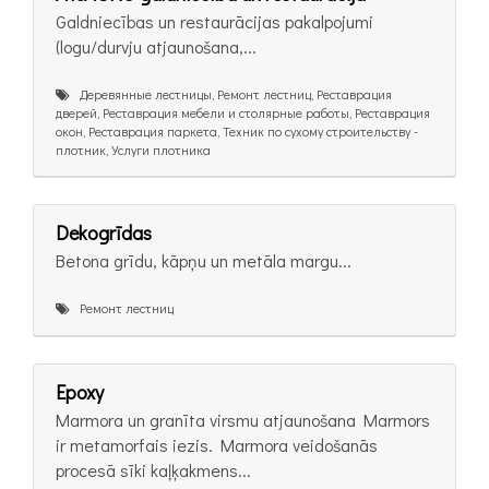
Galdniecības un restaurācijas pakalpojumi
(logu/durvju atjaunošana,...
Деревянные лестницы, Ремонт лестниц, Реставрация
дверей, Реставрация мебели и столярные работы, Реставрация
окон, Реставрация паркета, Техник по сухому строительству -
плотник, Услуги плотника
Dekogrīdas
Betona grīdu, kāpņu un metāla margu...
Ремонт лестниц
Epoxy
Marmora un granīta virsmu atjaunošana Marmors
ir metamorfais iezis. Marmora veidošanās
procesā sīki kaļķakmens...