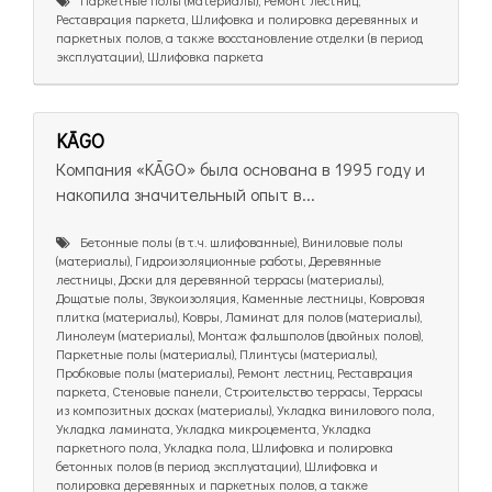
Реставрация паркета, Шлифовка и полировка деревянных и
паркетных полов, а также восстановление отделки (в период
эксплуатации), Шлифовка паркета
KĀGO
Компания «KĀGO» была основана в 1995 году и
накопила значительный опыт в...
Бетонные полы (в т.ч. шлифованные), Виниловые полы
(материалы), Гидроизоляционные работы, Деревянные
лестницы, Доски для деревянной террасы (материалы),
Дощатые полы, Звукоизоляция, Каменные лестницы, Ковровая
плитка (материалы), Ковры, Ламинат для полов (материалы),
Линолеум (материалы), Монтаж фальшполов (двойных полов),
Паркетные полы (материалы), Плинтусы (материалы),
Пробковые полы (материалы), Ремонт лестниц, Реставрация
паркета, Стеновые панели, Строительство террасы, Террасы
из композитных досках (материалы), Укладка винилового пола,
Укладка ламината, Укладка микроцемента, Укладка
паркетного пола, Укладка пола, Шлифовка и полировка
бетонных полов (в период эксплуатации), Шлифовка и
полировка деревянных и паркетных полов, а также