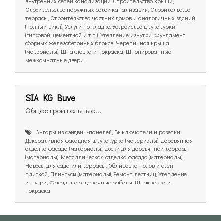
внутренних сетей канализации, Строительство крыши,
Строительство наружных сетей канализации, Строительство
террасы, Строительство частных домов и аналогичных зданий
(полный цикл), Услуги по кладке, Устройство штукатурки
(гипсовой, цементной и т.п.), Утепление изнутри, Фундамент
сборных железобетонных блоков, Черепичная крыша
(материалы), Шпаклёвка и покраска, Шпонированные
межкомнатные двери
SIA KG Buve
Общестроительные...
Ангары из сэндвич-панелей, Выключатели и розетки,
Декоративная фасадная штукатурка (материалы), Деревянная
отделка фасада (материалы), Доски для деревянной террасы
(материалы), Металлическая отделка фасада (материалы),
Навесы для сада или террасы, Облицовка полов и стен
плиткой, Плинтусы (материалы), Ремонт лестниц, Утепление
изнутри, Фасадные отделочные работы, Шпаклёвка и
покраска