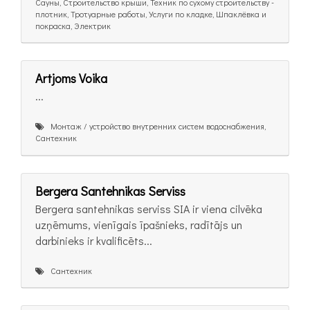
Сауны, Строительство крыши, Техник по сухому строительству -
плотник, Тротуарные работы, Услуги по кладке, Шпаклёвка и
покраска, Электрик
Artjoms Voika
...
Монтаж / устройство внутренних систем водоснабжения,
Сантехник
Bergera Santehnikas Serviss
Bergera santehnikas serviss SIA ir viena cilvēka
uzņēmums, vienīgais īpašnieks, radītājs un
darbinieks ir kvalificēts...
Сантехник