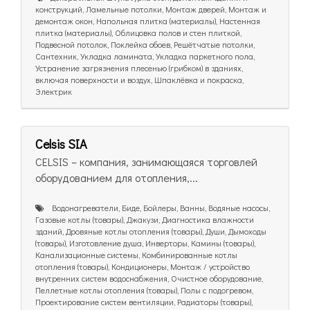
конструкций, Ламельные потолки, Монтаж дверей, Монтаж и
демонтаж окон, Напольная плитка (материалы), Настенная
плитка (материалы), Облицовка полов и стен плиткой,
Подвесной потолок, Поклейка обоев, Решётчатые потолки,
Сантехник, Укладка ламината, Укладка паркетного пола,
Устранение загрязнения плесенью (грибком) в зданиях,
включая поверхности и воздух, Шпаклёвка и покраска,
Электрик
Celsis SIA
CELSIS – компания, занимающаяся торговлей
оборудованием для отопления,...
Bодонагреватели, Биде, Бойлеры, Ванны, Водяные насосы,
Газовые котлы (товары), Джакузи, Диагностика влажности
зданий, Дровяные котлы отопления (товары), Души, Дымоходы
(товары), Изготовление душа, Инверторы, Камины (товары),
Канализационные системы, Комбинированные котлы
отопления (товары), Кондиционеры, Монтаж / устройство
внутренних систем водоснабжения, Очистное оборудование,
Пеллетные котлы отопления (товары), Полы с подогревом,
Проектирование систем вентиляции, Радиаторы (товары),