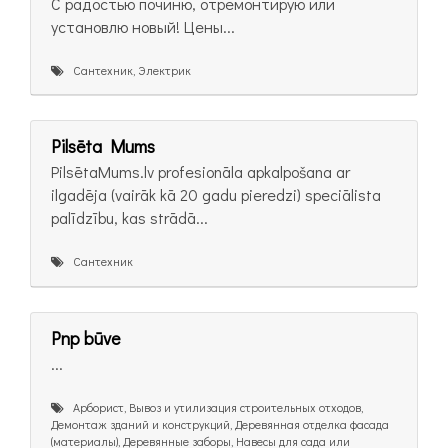
С радостью починю, отремонтирую или
установлю новый! Цены...
Сантехник, Электрик
Pilsēta Mums
PilsētaMums.lv profesionāla apkalpošana ar
ilgadēja (vairāk kā 20 gadu pieredzi) speciālista
palīdzību, kas strādā...
Сантехник
Pnp būve
...
Арборист, Вывоз и утилизация строительных отходов,
Демонтаж зданий и конструкций, Деревянная отделка фасада
(материалы), Деревянные заборы, Навесы для сада или