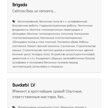
Brigada
Celtniecības un remonta...
Бетонирование, Бетонные полы (в т.ч. шлифованные),
Внутренние работы, Гидроизоляционные работы, Ленточные
фундаменты, Монтаж гипсокартонных перегородок и
облицовок, Монтаж гипсокартонных потолков, Напольная
плитка (материалы), Настенная плитка (материалы),
Облицовка полов и стен плиткой, Поклейка обоев, Работы
утепления, Ремонт ванной комнаты, Сантехник, Строительство
крыши, Строительство частных домов и аналогичных зданий
(полный цикл), Укладка пола, Устройство штукатурки (гипсовой,
цементной и т.п.), Фундамент сборных железобетонных блоков,
Шлифовка и полировка бетонных полов (в период
эксплуатации), Шпаклёвка и покраска
Buvdarbi LV
‼️Ремонт в кратчайшие сроки‼️ Опытные,
ответственные мастера, без...
Декоративная штукатурка стен, Демонтаж зданий и