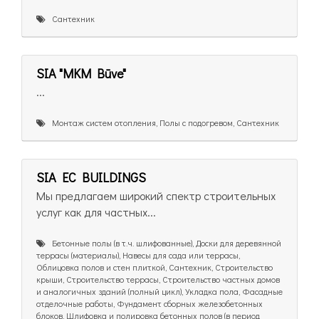
Сантехник
SIA "MKM Būve"
...
Монтаж систем отопления, Полы с подогревом, Сантехник
SIA EC BUILDINGS
Мы предлагаем широкий спектр строительных
услуг как для частных...
Бетонные полы (в т.ч. шлифованные), Доски для деревянной
террасы (материалы), Навесы для сада или террасы,
Облицовка полов и стен плиткой, Сантехник, Строительство
крыши, Строительство террасы, Строительство частных домов
и аналогичных зданий (полный цикл), Укладка пола, Фасадные
отделочные работы, Фундамент сборных железобетонных
блоков, Шлифовка и полировка бетонных полов (в период