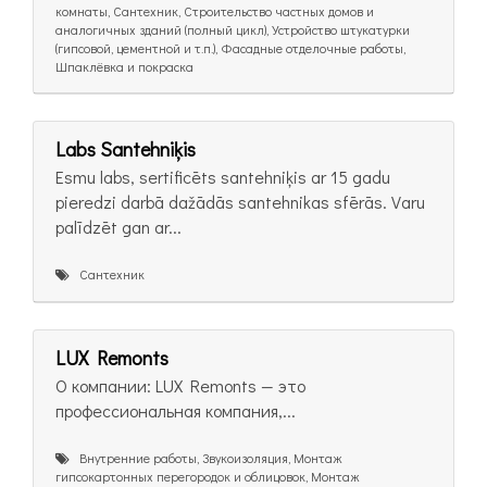
комнаты, Сантехник, Строительство частных домов и
аналогичных зданий (полный цикл), Устройство штукатурки
(гипсовой, цементной и т.п.), Фасадные отделочные работы,
Шпаклёвка и покраска
Labs Santehniķis
Esmu labs, sertificēts santehniķis ar 15 gadu
pieredzi darbā dažādās santehnikas sfērās. Varu
palīdzēt gan ar...
Сантехник
LUX Remonts
О компании: LUX Remonts — это
профессиональная компания,...
Внутренние работы, Звукоизоляция, Монтаж
гипсокартонных перегородок и облицовок, Монтаж