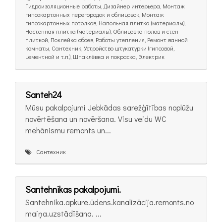
Гидроизоляционные работы, Дизайнер интерьера, Монтаж
гипсокартонных перегородок и облицовок, Монтаж
гипсокартонных потолков, Напольная плитка (материалы),
Настенная плитка (материалы), Облицовка полов и стен
плиткой, Поклейка обоев, Работы утепления, Ремонт ванной
комнаты, Сантехник, Устройство штукатурки (гипсовой,
цементной и т.п.), Шпаклёвка и покраска, Электрик
Santeh24
Mūsu pakalpojumi Jebkādas sarežģītības noplūžu
novērtēšana un novēršana. Visu veidu WC
mehānismu remonts un...
Сантехник
Santehnikas pakalpojumi.
Santehnika.apkure.ūdens.kanalizācija.remonts.no
maiņa.uzstādīšana. ...