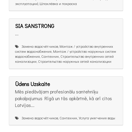
эксплуатации), Шпаклёвка и покраска
SIA SANSTRONG
...
Замена водосчётчиков, Монтаж / устройство внутренних
систем водоснабжения, Монтаж / устройство наружных систем
водоснабжения, Сантехник, Строительство внутренних сетей
канализации, Строительство наружных сетей канализации
Ūdens Uzskaite
Mēs piedāvājam profesionālu santehniķu
pakalpojumus Rīgā un tās apkārtnē, kā arī citos
Latvijas...
Замена водосчётчиков, Сантехник, Услуга умягчения воды