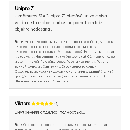
Unipro Z
Uzņēmums SIA "Unipro Z" piedāvā un veic visa
veida celtniecības darbus no pamatiem līdz
objekta nodošanai...
Внутренние работы, Гидроизоляционные работы, Монтаж
гипсокартонных перегородок и облицовок, Монтаж
гипсокартонных потолков, Монтаж дверей, Напольная плитка
(материалы), Настенная плитка (материалы), Облицовка полов
и стен плиткой, Поклейка обоев, Работы утепления, Ремонт
ванной комнаты, Сантехник, Строительство крыши,
Строительство частных домов и аналогичных зданий (полный
цикл), Устройство штукатурки (гипсовой, цементной и т.п.),
Шпаклёвка и покраска, Электрик
Viktors
(1)
Внутренняя отделка ,полностью...
Облицовка полов и стен плиткой, Сантехник, Укладка
ламината, Шпаклёвка и покраска, Электрик