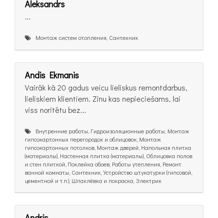
Aleksandrs
...
Монтаж систем отопления, Сантехник
Andis Ekmanis
Vairāk kā 20 gadus veicu lieliskus remontdarbus,
lieliskiem klientiem. Zinu kas nepieciešams, lai
viss noritētu bez...
Внутренние работы, Гидроизоляционные работы, Монтаж
гипсокартонных перегородок и облицовок, Монтаж
гипсокартонных потолков, Монтаж дверей, Напольная плитка
(материалы), Настенная плитка (материалы), Облицовка полов
и стен плиткой, Поклейка обоев, Работы утепления, Ремонт
ванной комнаты, Сантехник, Устройство штукатурки (гипсовой,
цементной и т.п.), Шпаклёвка и покраска, Электрик
Andris