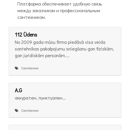
Платформа обеспечивает удобную связь
между заказчиком и профессиональным
сантехником.
112 Ūdens
No 2009 gada mūsu firma piedāvā visa veida
santehnikas pakalpojumu sniegšanu gan fiziskām,
gan juridiskām personām....
Сантехник
A.G
аккуратен, пунктуален...
Сантехник