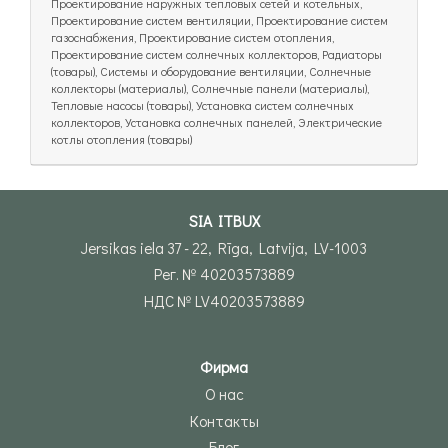
Проектирование наружных тепловых сетей и котельных,
Проектирование систем вентиляции, Проектирование систем
газоснабжения, Проектирование систем отопления,
Проектирование систем солнечных коллекторов, Радиаторы
(товары), Системы и оборудование вентиляции, Солнечные
коллекторы (материалы), Солнечные панели (материалы),
Тепловые насосы (товары), Установка систем солнечных
коллекторов, Установка солнечных панелей, Электрические
котлы отопления (товары)
SIA ITBUX
Jersikas iela 37 - 22, Rīga, Latvija, LV-1003
Рег. № 40203573889
НДС № LV40203573889
Фирма
О нас
Контакты
Блог