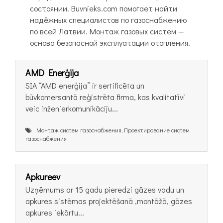
состоянии. Buvnieks.com помогает найти
надёжных специалистов по газоснабжению
по всей Латвии. Монтаж газовых систем —
основа безопасной эксплуатации отопления.
AMD Enerģija
SIA “AMD enerģija” ir sertificēta un
būvkomersantā reģistrēta firma, kas kvalitatīvi
veic inženierkomunikāciju...
Монтаж систем газоснабжения, Проектирование систем
газоснабжения
Apkureev
Uzņēmums ar 15 gadu pieredzi gāzes vadu un
apkures sistēmas projektēšanā ,montāžā, gāzes
apkures iekārtu...