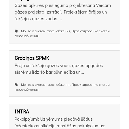
Gāzes apkures pieslēguma projektēšana Veicam
gāzes projekta izstrādi. Projektējam ārējos un
iekšējos gāzes vadus....
Монтаж систем газоснабжения, Проектирование систем
газоснабжения
Grobiņas SPMK
Ārējo un iekšējo gāzes vadu, gāzes apgādes
sistēmu līdz 16 bar būvniecība un...
Монтаж систем газоснабжения, Проектирование систем
газоснабжения
INTRA
Pakalpojumi: Uzņēmums piedāvā šādus
inženierkomunikāciju montāžas pakalpojumus: