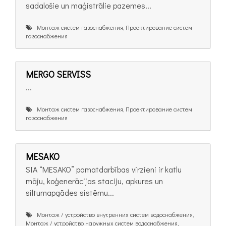
sadalošie un maģistrālie pazemes...
Монтаж систем газоснабжения, Проектирование систем
газоснабжения
MERGO SERVISS
...
Монтаж систем газоснабжения, Проектирование систем
газоснабжения
MESAKO
SIA “MESAKO” pamatdarbības virzieni ir katlu
māju, koģenerācijas staciju, apkures un
siltumapgādes sistēmu...
Монтаж / устройство внутренних систем водоснабжения,
Монтаж / устройство наружных систем водоснабжения,