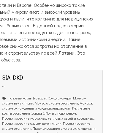
атвии и Европе. Особенно широко такие
ьный микроклимат и высокий уровень
уха и пыли, что критично для медицинских
м тёплых стен. В данной подкатегории
плые стены подходят как для новостроек,
вляемыми источниками энергии. Такие
овке снижаются затраты на отопление в
ю и строительству по всей Латвии. Эта
 объектов.
SIA DKD
...
Газовые котлы (товары), Кондиционеры, Монтаж
систем вентиляции, Монтаж систем отопления, Монтаж
систем охлаждения и кондиционирования, Пеллетные
котлы отопления (товары), Полы с подогревом,
Проектирование наружных тепловых сетей и котельных,
Проектирование систем вентиляции, Проектирование
систем отопления, Проектирование систем охлаждения и