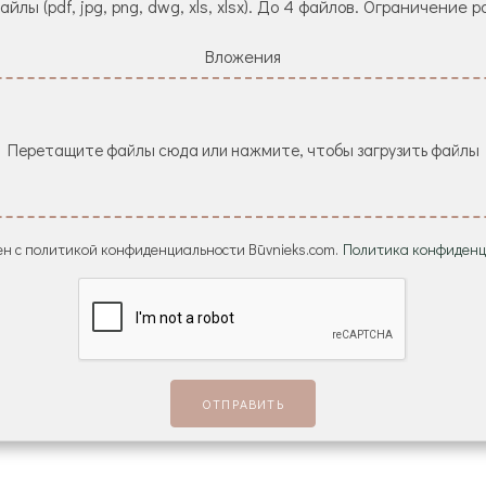
йлы (pdf, jpg, png, dwg, xls, xlsx). До 4 файлов. Ограничение р
Вложения
Перетащите файлы сюда или нажмите, чтобы загрузить файлы
н с политикой конфиденциальности Būvnieks.com.
Политика конфиденц