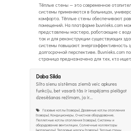
Тёплые стены — это современное отопитель
системы применяются в больницах, универ
комфорта. Тёплые стены обеспечивают рав
помещений. На платформе buvnieks.com мо
представлены мастера, работающие с водя
так и для реконструкции существующих зд
системы повышают энергоэффективность зд
долгосрочной перспективе. Buvnieks.com п
страница предназначена для тех, кто ищет
Daba Silda
Silto sienu sistēmas ziemā veic apkures
funkciju, bet vasarā tās ir iespējams pielāgot
dzesēšanas režīmam, ja ir...
Газовые котлы (товары), Дровяные котлы отопления
(товары), Кондиционеры, Очистное оборудование,
Пеллетные котлы отопления (товары), Системы и
оборудование вентиляции, Солнечные коллекторы
(материалы), Тепловые насосы (товары), Теплые стены