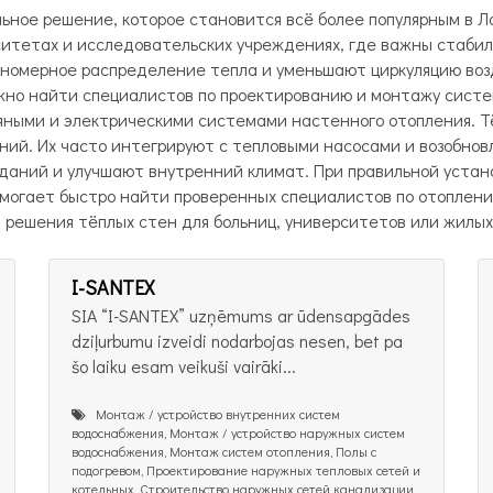
ное решение, которое становится всё более популярным в Л
ситетах и исследовательских учреждениях, где важны стабил
номерное распределение тепла и уменьшают циркуляцию возд
жно найти специалистов по проектированию и монтажу систе
ными и электрическими системами настенного отопления. Тё
аний. Их часто интегрируют с тепловыми насосами и возобно
аний и улучшают внутренний климат. При правильной устан
омогает быстро найти проверенных специалистов по отоплени
 решения тёплых стен для больниц, университетов или жилых
I-SANTEX
SIA “I-SANTEX” uzņēmums ar ūdensapgādes
dziļurbumu izveidi nodarbojas nesen, bet pa
šo laiku esam veikuši vairāki...
Монтаж / устройство внутренних систем
водоснабжения, Монтаж / устройство наружных систем
водоснабжения, Монтаж систем отопления, Полы с
подогревом, Проектирование наружных тепловых сетей и
котельных, Строительство наружных сетей канализации,