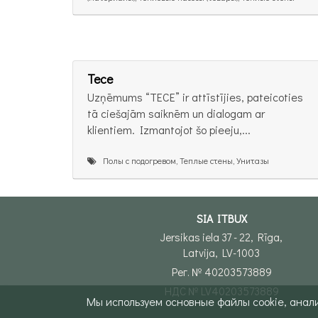
Tece
Uzņēmums “TECE” ir attīstījies, pateicoties
tā ciešajām saiknēm un dialogam ar
klientiem. Izmantojot šo pieeju,...
Полы с подогревом, Теплые стены, Унитазы
SIA ITBUX
Jersikas iela 37 - 22, Rīga,
Latvija, LV-1003
Рег. № 40203573889
НДС № LV40203573889
Мы используем основные файлы cookie, анал