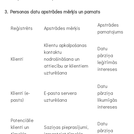
3. Personas datu apstrādes mērķis un pamats
Apstrādes
Reģistrēts
Apstrādes mērķis
pamatojums
Klientu apkalpošanas
Datu
kontaktu
pārziņa
Klienti
nodrošināšana un
leģitīmās
attiecību ar klientiem
intereses
uzturēšana
Datu
Klienti (e-
E-pasta servera
pārziņa
pasts)
uzturēšana
likumīgās
intereses
Potenciālie
Datu
klienti un
Saziņas pieprasījumi,
pārziņa
tīmekļa
izmantojot tīmekļa