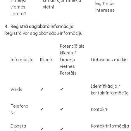
leģitīmās
vietnes
vietni
intereses
lietotāji
4. Reģistrā saglabātā informācija
Reģistrā var saglabāt šādu informāciju:
Potenciālais
klients /
Informācija
Klients
tīmekļa
Lietošanas mērķis
vietnes
lietotājs
Identifikācija /
Vārds
✔
✔
kontaktinformācija
Telefona
✔
✔
Kontakti
Nr.
E-pasta
Kontaktinformācija
✔
✔