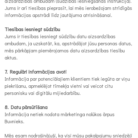
aizsardzības ombudam (sūdzības iesniegšanas instrukcija).
Jums ir arī tiesības pieprasīt, lai mēs ierobežojam strīdīgās
informācijas apstrādi līdz jautājuma atrisināšanai.
Tiesības iesniegt sūdzību
Jums ir tiesības iesniegt sūdzību datu aizsardzības
ombudam, ja uzskatāt, ka, apstrādājot jūsu personas datus,
mēs pārkāpjam piemērojamos datu aizsardzības tiesību
aktus.
7. Regulāri informācijas avoti
Informācija par potenciālajiem klientiem tiek iegūta ar viņu
piekrišanu, apmeklējot tīmekļa vietni vai veicot citu
personisku vai digitālu mijiedarbību.
8. Datu pārsūtīšana
Informācija netiek nodota mārketinga nolūkos ārpus
Buvnieks.
Mēs esam nodrošinājuši, ka visi mūsu pakalpojumu sniedzēji