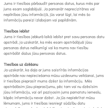
Jums ir tiesības pārbaudīt personas datus, kurus mēs par
jums esam saglabājuši. Ja pamanāt neprecizitātes vai
nepilnības jūsu informācijā, jūs varat lūgt, lai mēs šo
informāciju pareizi izlabojam vai papildinām.
Tiesības iebilst
Jums ir tiesības jebkurā laikā iebilst pret savu personas datu
apstrādi, ja uzskatāt, ka mēs esam apstrādājuši jūsu
personas datus nelikumīgi vai ka mums nav tiesību
apstrādāt dažus jūsu personas datus.
Tiesības uz dzēšanu
Ja uzskatāt, ka daļa ar jums saistītās informācijas
apstrāde nav nepieciešama mūsu uzdevumu veikšanai, jums
ir tiesības pieprasīt mums dzēst šo informāciju. Mēs
apstrādāsim jūsu pieprasījumu, pēc tam vai nu dzēsīsim
jūsu informāciju, vai arī paziņosim jums pamatotu iemeslu,
kāpēc informāciju nevar dzēst. Ja jūs nepiekrītat mūsu
lēmumam, jums ir tiesības iesniegt sūdzību datu