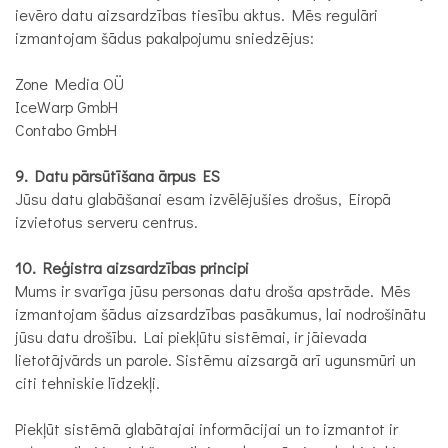
ievēro datu aizsardzības tiesību aktus. Mēs regulāri
izmantojam šādus pakalpojumu sniedzējus:
Zone Media OÜ
IceWarp GmbH
Contabo GmbH
9. Datu pārsūtīšana ārpus ES
Jūsu datu glabāšanai esam izvēlējušies drošus, Eiropā
izvietotus serveru centrus.
10. Reģistra aizsardzības principi
Mums ir svarīga jūsu personas datu droša apstrāde. Mēs
izmantojam šādus aizsardzības pasākumus, lai nodrošinātu
jūsu datu drošību. Lai piekļūtu sistēmai, ir jāievada
lietotājvārds un parole. Sistēmu aizsargā arī ugunsmūri un
citi tehniskie līdzekļi.
Piekļūt sistēmā glabātajai informācijai un to izmantot ir