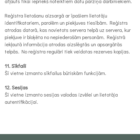
atļauts tikai iepriekš noteiktiem datu pārziņa darbiniekiem.
Reģistra lietošanu aizsargā ar īpašiem lietotāju
identifikatoriem, parolēm un piekļuves tiesībām. Reģistrs
atrodas datorā, kas novietots servera telpā uz servera, kur
piekļuve ir bloķēta no nepiederošām personām. Reģistrā
iekļautā informācija atrodas aizslēgtās un apsargātās
telpās. No reģistra regulāri tiek veidotas rezerves kopijas.
11. Sīkfaili
Šī vietne izmanto sīkfailus būtiskām funkcijām.
12. Sesijas
Šī vietne izmanto sesijas valodas izvēlei un lietotāja
autentifikācijai.