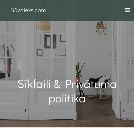
Būvnieks.com
Sīkfaili & Privātuma
politika