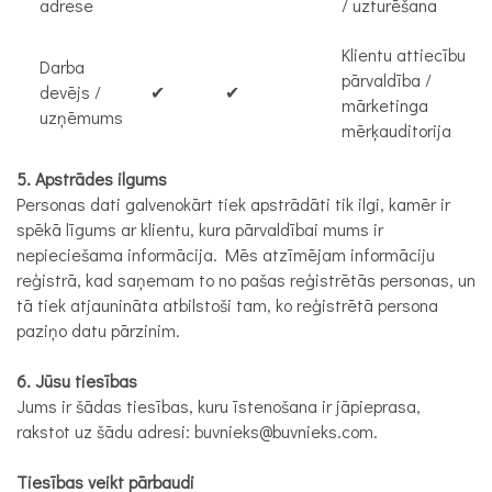
adrese
/ uzturēšana
Klientu attiecību
Darba
pārvaldība /
devējs /
✔
✔
mārketinga
uzņēmums
mērķauditorija
5. Apstrādes ilgums
Personas dati galvenokārt tiek apstrādāti tik ilgi, kamēr ir
spēkā līgums ar klientu, kura pārvaldībai mums ir
nepieciešama informācija. Mēs atzīmējam informāciju
reģistrā, kad saņemam to no pašas reģistrētās personas, un
tā tiek atjaunināta atbilstoši tam, ko reģistrētā persona
paziņo datu pārzinim.
6. Jūsu tiesības
Jums ir šādas tiesības, kuru īstenošana ir jāpieprasa,
rakstot uz šādu adresi: buvnieks@buvnieks.com.
Tiesības veikt pārbaudi