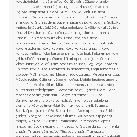
(velosipēdistu) tiltu būvniecība, Garāžu vārti, Gāzbetona bloki
(materiāli), Ģipškartona (riģipša) griestu izbūve, Ģipškartona
(riģipša) starpsienu un apšuvumu izbūve, Grīdu un sienu
flīzēšana, Griestu, sienu apdares profili un līstes, Griestu/bēniņu
siltināšana, Gruntsūdens pazemināšanas pakalpojums, Guļbaļķu
mājas, Iekšdarbi, Iekšējās koka palodzes, Iekšējo kanalizācijas
tīklu izbūve, Jumta būvniecība, Jumta logi, Jumta remonts,
Kamīnu un krāsns mūrnieks, Kanalizācijas sistēmu
projektēšana, Koka ārdurvis, Koka fasādes apdare (materiāli),
Koka iekšdurvis, Koka kāpnes, Koka karkasa angāri, Koka
karkasa mājas, Koka karkasa pirtis, Koka logi, Koka un parketa
grīdu slīpēšana un pulēšana, kā arī apdares atjaunošana
(ekspluatācijas laikā), Laminētas iekšdurvis, Logu atjaunošana
un restaurācija, Logu montāža un demontāža, Logu remonts un
apkope, MDF iekšdurvis, Mēbeļu izgatavošana, Mēbeļu montāža,
Mēbeļu restaurācija un būvgaldniecība, Metāla fasādes apdare
(materiāli), Metāla sētas, Mūra un akmens virsmu restaurācija,
Mūrēšanas pakalpojumi, Paceļamie sekciju garāžu vārti, Paneļu
fasādes apdare (materiāli), Plātņveida pamati, PVC logi,
Saliekamo betona bloku pamati, Saliekamo dzelzsbetona
elementu kāpnes (montāža), Salmu/niedru jumti, Saunas,
Sendvičpaneļu montāža, Sienu dekoratīvais apmetums, Siltās
grīdas, Silto grīdu ierīkošana, Siltumsūkņi (preces), Sip paneļu
mājas, Skrūvpāļi, Skursteņu mūrēšana un remonts, Slēptās
iekšdurvis, Špaktelēšana un krāsošana, Stabveida pamati, Tenta
angāri, Terases būvniecība, Tērauda angāri, Transporta
pakalpojumi un kravas pārvadāšana, Valcprofila jumts (materiāli),