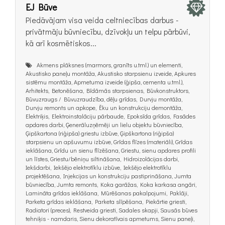
EJ Būve
Piedāvājam visa veida celtniecības darbus -
privātmāju būvniecību, dzīvokļu un telpu pārbūvi,
kā arī kosmētiskos...
Akmens plāksnes (marmors, granīts u.tml.) un elementi,
Akustisko paneļu montāža, Akustisko starpsienu izveide, Apkures
sistēmu montāža, Apmetuma izveide (ģipša, cementa u.tml.),
Arhitekts, Betonēšana, Bīdāmās starpsienas, Būvkonstruktors,
Būvuzraugs / Būvuzraudzība, dēļu grīdas, Durvju montāža,
Durvju remonts un apkope, Ēku un konstrukciju demontāža,
Elektriķis, Elektroinstalāciju pārbaude, Epoksīda grīdas, Fasādes
apdares darbi, Ģenerāluzņēmēji un lielu objektu būvniecība,
Ģipškartona (riģipša) griestu izbūve, Ģipškartona (riģipša)
starpsienu un apšuvumu izbūve, Grīdas flīzes (materiāli), Grīdas
ieklāšana, Grīdu un sienu flīzēšana, Griestu, sienu apdares profili
un līstes, Griestu/bēniņu siltināšana, Hidroizolācijas darbi,
Iekšdarbi, Iekšējo elektrotīklu izbūve, Iekšējo elektrotīklu
projektēšana, Injekcijas un konstrukciju pastiprināšana, Jumta
būvniecība, Jumta remonts, Koka garāžas, Koka karkasa angāri,
Lamināta grīdas ieklāšana, Mūrēšanas pakalpojumi, Paklāji,
Parketa grīdas ieklāšana, Parketa slīpēšana, Piekārtie griesti,
Radiatori (preces), Restveida griesti, Sadales skapji, Sausās būves
tehniķis - namdaris, Sienu dekoratīvais apmetums, Sienu paneļi,