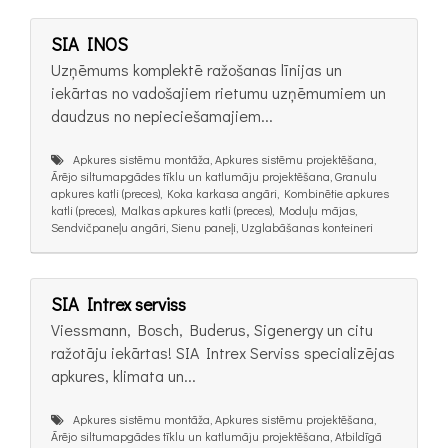
SIA INOS
Uzņēmums komplektē ražošanas līnijas un
iekārtas no vadošajiem rietumu uzņēmumiem un
daudzus no nepieciešamajiem...
Apkures sistēmu montāža, Apkures sistēmu projektēšana,
Ārējo siltumapgādes tīklu un katlumāju projektēšana, Granulu
apkures katli (preces), Koka karkasa angāri, Kombinētie apkures
katli (preces), Malkas apkures katli (preces), Moduļu mājas,
Sendvičpaneļu angāri, Sienu paneļi, Uzglabāšanas konteineri
SIA Intrex serviss
Viessmann, Bosch, Buderus, Sigenergy un citu
ražotāju iekārtas! SIA Intrex Serviss specializējas
apkures, klimata un...
Apkures sistēmu montāža, Apkures sistēmu projektēšana,
Ārējo siltumapgādes tīklu un katlumāju projektēšana, Atbildīgā