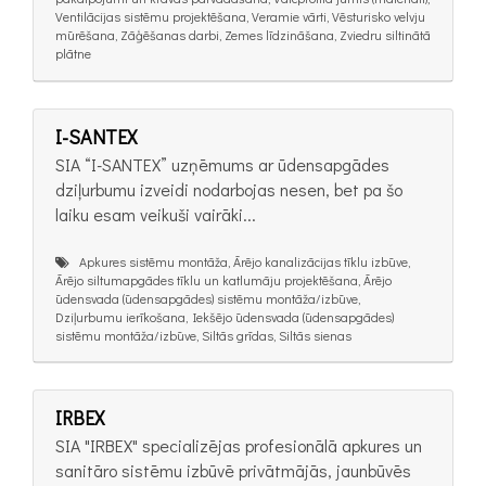
Ventilācijas sistēmu projektēšana, Veramie vārti, Vēsturisko velvju
mūrēšana, Zāģēšanas darbi, Zemes līdzināšana, Zviedru siltinātā
plātne
I-SANTEX
SIA “I-SANTEX” uzņēmums ar ūdensapgādes
dziļurbumu izveidi nodarbojas nesen, bet pa šo
laiku esam veikuši vairāki...
Apkures sistēmu montāža, Ārējo kanalizācijas tīklu izbūve,
Ārējo siltumapgādes tīklu un katlumāju projektēšana, Ārējo
ūdensvada (ūdensapgādes) sistēmu montāža/izbūve,
Dziļurbumu ierīkošana, Iekšējo ūdensvada (ūdensapgādes)
sistēmu montāža/izbūve, Siltās grīdas, Siltās sienas
IRBEX
SIA "IRBEX" specializējas profesionālā apkures un
sanitāro sistēmu izbūvē privātmājās, jaunbūvēs