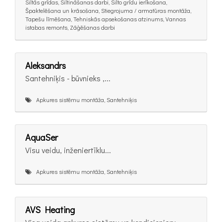
Siltās grīdas, Siltināšanas darbi, Silto grīdu ierīkošana,
Špaktelēšana un krāsošana, Stiegrojuma / armatūras montāža,
Tapešu līmēšana, Tehniskās apsekošanas atzinums, Vannas
istabas remonts, Zāģēšanas darbi
Aleksandrs
Santehniķis - būvnieks ,...
Apkures sistēmu montāža, Santehniķis
AquaSer
Visu veidu, inženiertīklu...
Apkures sistēmu montāža, Santehniķis
AVS Heating