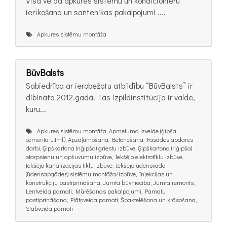
Visa veida apkures sistēmu un kondicionieru
ierīkošana un santenikas pakalpojumi ....
Apkures sistēmu montāža
BūvBalsts
Sabiedrība ar ierobežotu atbildību “BūvBalsts” ir
dibināta 2012.gadā. Tās izpildinstitūcija ir valde,
kuru...
Apkures sistēmu montāža, Apmetuma izveide (ģipša,
cementa u.tml.), Apzaļumošana, Betonēšana, Fasādes apdares
darbi, Ģipškartona (riģipša) griestu izbūve, Ģipškartona (riģipša)
starpsienu un apšuvumu izbūve, Iekšējo elektrotīklu izbūve,
Iekšējo kanalizācijas tīklu izbūve, Iekšējo ūdensvada
(ūdensapgādes) sistēmu montāža/izbūve, Injekcijas un
konstrukciju pastiprināšana, Jumta būvniecība, Jumta remonts,
Lentveida pamati, Mūrēšanas pakalpojumi, Pamatu
pastiprināšana, Plātņveida pamati, Špaktelēšana un krāsošana,
Stabveida pamati