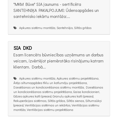
"MKM Būve" SIA jaunums - sertificēta
SANTEHNIĶA PAKALPOJUMI: Ūdensapgādes un
santehnisko iekārtu montāža:...
Apkures sistēmu montāža, Santehniķis, Siltās grīdas
SIA DKD
Esam licencēts būvniecības uzņēmums un darbus
veicam, izvērtējot piemērotāko risinājumu katram
klientam. Darbā...
Apkures sistēmu montāža, Apkures sistēmu projektēšana,
Ārējo siltumapgādes tīklu un katlumāju projektēšana,
Dzesēšanas un kondicionēšanas sistēmu montāža, Dzesēšanas
un kondicionēšanas sistēmu projektēšana, Gaisa kondicionieri,
Gāzes apkures katli (preces), Granulu apkures katli (preces),
Rekuperācijas sistēmas, Siltās grīdas, Siltās sienas, Siltumsūkņi
(preces), Ventilācijas sistēmas un iekārtas, Ventilācijas sistēmu
montāža, Ventilācijas sistēmu projektēšana