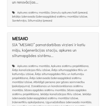
un renovācijas...
Apkures sistēmu montāža, Granulu apkures katli (preces),
Iekšējo ūdensvada (ūdensapgādes) sistēmu montāža/izbūve,
Santehniķis, Siltumsūkņi (preces)
MESAKO
SIA “MESAKO” pamatdarbības virzieni ir katlu
māju, koģenerācijas staciju, apkures un
siltumapgādes sistēmu...
Apkures sistēmu montāža, Apkures sistēmu projektēšana,
Ārējo kanalizācijas tīklu izbūve, Ārējo siltumapgādes tīklu un
katlumāju izbūve, Ārējo siltumapgādes tīklu un katlumāju
projektēšana, Ārējo ūdensvada (ūdensapgādes) sistēmu
montāža/izbūve, Atbildīgā persona par gāzes saimniecību
(pakalpojums), Dzesēšanas un kondicionēšanas sistēmu
montāža, Gāzes apgādes sistēmu montāža, Gāzes apgādes
sistēmu projektēšana, Iekšējo kanalizācijas tīklu izbūve, Iekšējo
ūdensvada (ūdensapgādes) sistēmu montāža/izbūve,
Inženiertīklu apkalpošana, Ugunsdzēsības ūdensvada montāža,
Ugunsgrēka smidzināšanas (sprinkleru) sistēmas montāža