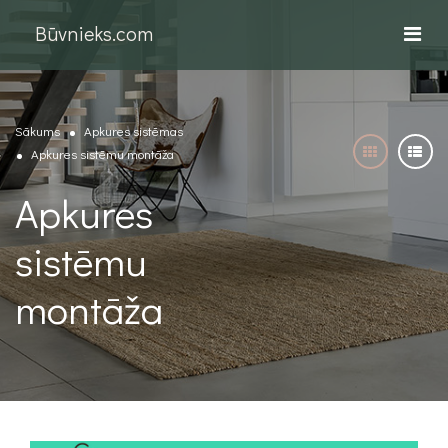
Būvnieks.com
Sākums
Apkures sistēmas
Apkures sistēmu montāža
Apkures
sistēmu
montāža