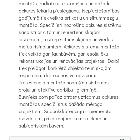
montāžu, radiatoru uzstādīšanu un dažādu
apkures iekārtu pieslēgšanu. Nepieciešamības
gadījumā tiek veikta arī katlu un siltummezglu
montāža. Speciālisti nodrošina apkures sistēmu
sasaisti ar citām inženiertehniskajām
sistēmām, tostarp siltumsūkņiem un viedās
mājas risinājumiem. Apkures sistēmu montāža
tiek veikta gan jaunbūvēm, gan esošu ēku
rekonstrukcijas un renovācijas projektos. Darbi
tiek pielāgoti konkrētā objekta tehniskajām
iespējām un lietošanas vajadzībām.
Profesionāla montāža nodrošina sistēmas
drošu un efektīvu darbību ilgtermiņā.
Buvnieks.com palīdz atrast uzticamus apkures
montāžas speciālistus dažāda mēroga
projektiem. Šī apakškategorija ir piemērota
dzīvokļiem, privātmājām, komercēkām un
sabiedriskām būvēm.