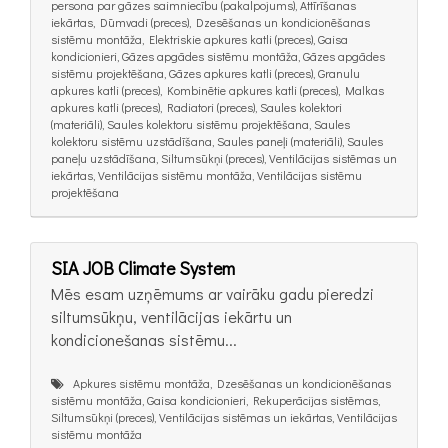
persona par gāzes saimniecību (pakalpojums), Attīrīšanas
iekārtas, Dūmvadi (preces), Dzesēšanas un kondicionēšanas
sistēmu montāža, Elektriskie apkures katli (preces), Gaisa
kondicionieri, Gāzes apgādes sistēmu montāža, Gāzes apgādes
sistēmu projektēšana, Gāzes apkures katli (preces), Granulu
apkures katli (preces), Kombinētie apkures katli (preces), Malkas
apkures katli (preces), Radiatori (preces), Saules kolektori
(materiāli), Saules kolektoru sistēmu projektēšana, Saules
kolektoru sistēmu uzstādīšana, Saules paneļi (materiāli), Saules
paneļu uzstādīšana, Siltumsūkņi (preces), Ventilācijas sistēmas un
iekārtas, Ventilācijas sistēmu montāža, Ventilācijas sistēmu
projektēšana
SIA JOB Climate System
Mēs esam uzņēmums ar vairāku gadu pieredzi
siltumsūkņu, ventilācijas iekārtu un
kondicionešanas sistēmu...
Apkures sistēmu montāža, Dzesēšanas un kondicionēšanas
sistēmu montāža, Gaisa kondicionieri, Rekuperācijas sistēmas,
Siltumsūkņi (preces), Ventilācijas sistēmas un iekārtas, Ventilācijas
sistēmu montāža