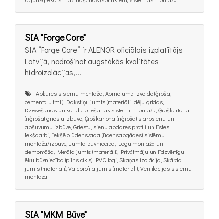
SIA "Forge Core"
SIA “Forge Core” ir ALENOR oficiālais izplatītājs
Latvijā, nodrošinot augstākās kvalitātes
hidroizolācijas,...
Apkures sistēmu montāža, Apmetuma izveide (ģipša,
cementa u.tml.), Dakstiņu jumts (materiāli), dēļu grīdas,
Dzesēšanas un kondicionēšanas sistēmu montāža, Ģipškartona
(riģipša) griestu izbūve, Ģipškartona (riģipša) starpsienu un
apšuvumu izbūve, Griestu, sienu apdares profili un līstes,
Iekšdarbi, Iekšējo ūdensvada (ūdensapgādes) sistēmu
montāža/izbūve, Jumta būvniecība, Logu montāža un
demontāža, Metāla jumts (materiāli), Privātmāju un līdzvērtīgu
ēku būvniecība (pilns cikls), PVC logi, Skaņas izolācija, Skārda
jumts (materiāli), Valcprofila jumts (materiāli), Ventilācijas sistēmu
montāža
SIA "MKM Būve"