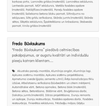
karkasa pirtis, Lamināta grīdas (materiāli), Laminētas iekšdurvis,
Lentveida pamati, MDF iekšdurvis, Metāla fasādes apdare
(materiāli), Paklājflīzes (materiāli), Paneļu fasādes apdare
(materiāli), Saliekamo betona bloku pamati, Siltinājums no
iekšpuses, Silto grīdu ierīkošana, Skārda jumts (materiāli), Skārda
sētas, Slēptās iekšdurvis, Špaktelēšana un krāsošana, Stabveida
pamati, Vinila grīdas (materiāli)
Freda Būvlaukums
"Freda Būvlaukums” piedāvā celtniecības
pakalpojumus, ar augstu kvalitāti un individuālu
pieeju katram klientam....
Akustisko paneļu montāža, Alumīnija angāri, Alumīnija logi,
Apkures sistēmu montāža, Apkures sistēmu projektēšana,
Apmetuma izveide (ģipša, cementa u.tml.), Ārējo kanalizācijas tīklu
izbūve, Atbalstsienu ierīkošana (būvbedrēm un citiem mērķiem),
Automātiskie vārti, Betona apmales, Betona bloki (materiāli),
Betona sētas, Betonēšana, Bīdāmie vārti, Bruģēšanas darbi,
Dakstiņu jumts (materiāli), Dārza projektēšana, Durvju remonts
un apkope, Durvju restaurācija, Fasādes apdares darbi, Fasādes
restaurācija, Finierētas iekšdurvis, Frēzbaļķu mājas, Gājēju