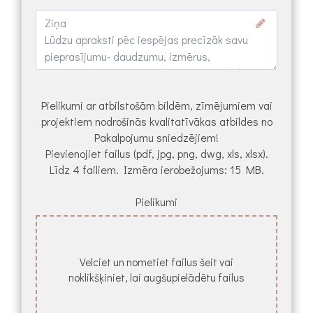
Pielikumi ar atbilstošām bildēm, zīmējumiem vai
projektiem nodrošinās kvalitatīvākas atbildes no
Pakalpojumu sniedzējiem!
Pievienojiet failus (pdf, jpg, png, dwg, xls, xlsx).
Līdz 4 failiem. Izmēra ierobežojums: 15 MB.
Pielikumi
Velciet un nometiet failus šeit vai
noklikšķiniet, lai augšupielādētu failus