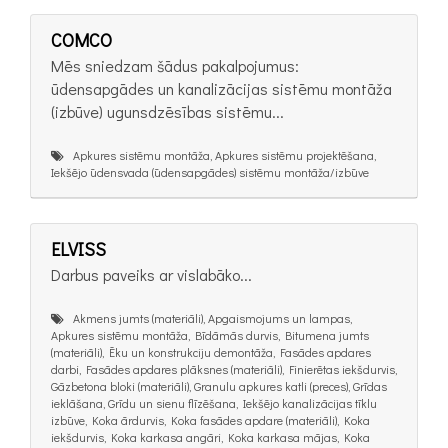
COMCO
Mēs sniedzam šādus pakalpojumus:
ūdensapgādes un kanalizācijas sistēmu montāža
(izbūve) ugunsdzēsības sistēmu...
Apkures sistēmu montāža, Apkures sistēmu projektēšana,
Iekšējo ūdensvada (ūdensapgādes) sistēmu montāža/izbūve
ELVISS
Darbus paveiks ar vislabāko...
Akmens jumts (materiāli), Apgaismojums un lampas,
Apkures sistēmu montāža, Bīdāmās durvis, Bitumena jumts
(materiāli), Ēku un konstrukciju demontāža, Fasādes apdares
darbi, Fasādes apdares plāksnes (materiāli), Finierētas iekšdurvis,
Gāzbetona bloki (materiāli), Granulu apkures katli (preces), Grīdas
ieklāšana, Grīdu un sienu flīzēšana, Iekšējo kanalizācijas tīklu
izbūve, Koka ārdurvis, Koka fasādes apdare (materiāli), Koka
iekšdurvis, Koka karkasa angāri, Koka karkasa mājas, Koka