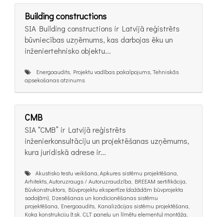
Building constructions
SIA Building constructions ir Latvijā reģistrēts
būvniecības uzņēmums, kas darbojas ēku un
inženiertehnisko objektu...
Energoaudits, Projektu vadības pakalpojums, Tehniskās
apsekošanas atzinums
CMB
SIA “CMB” ir Latvijā reģistrēts
inženierkonsultāciju un projektēšanas uzņēmums,
kura juridiskā adrese ir...
Akustisko testu veikšana, Apkures sistēmu projektēšana,
Arhitekts, Autoruzraugs / Autoruzraudzība, BREEAM sertifikācija,
Būvkonstruktors, Būvprojektu ekspertīze (dažādām būvprojekta
sadaļām), Dzesēšanas un kondicionēšanas sistēmu
projektēšana, Energoaudits, Kanalizācijas sistēmu projektēšana,
Koka konstrukciju (t.sk. CLT paneļu un līmētu elementu) montāža,