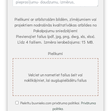
Pielikumi ar atbilstošām bildēm, zīmējumiem vai
projektiem nodrošinās kvalitatīvākas atbildes no
Pakalpojumu sniedzējiem!
Pievienojiet failus (pdf, jpg, png, dwg, xls, xlsx).
Līdz 4 failiem. Izmēra ierobežojums: 15 MB.
Pielikumi
Velciet un nometiet failus šeit vai
noklikšķiniet, lai augšupielādētu failus
Piekrītu buvnieks.com privātuma politikai.
Privātuma
politika.