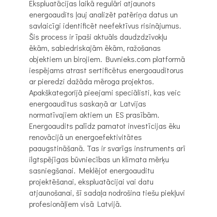
Ekspluatācijas laikā regulāri atjaunots
energoaudits ļauj analizēt patēriņa datus un
savlaicīgi identificēt neefektīvus risinājumus.
Šis process ir īpaši aktuāls daudzdzīvokļu
ēkām, sabiedriskajām ēkām, ražošanas
objektiem un birojiem. Buvnieks.com platformā
iespējams atrast sertificētus energoauditorus
ar pieredzi dažāda mēroga projektos.
Apakškategorijā pieejami speciālisti, kas veic
energoauditus saskaņā ar Latvijas
normatīvajiem aktiem un ES prasībām.
Energoaudits palīdz pamatot investīcijas ēku
renovācijā un energoefektivitātes
paaugstināšanā. Tas ir svarīgs instruments arī
ilgtspējīgas būvniecības un klimata mērķu
sasniegšanai. Meklējot energoauditu
projektēšanai, ekspluatācijai vai datu
atjaunošanai, šī sadaļa nodrošina tiešu piekļuvi
profesionāļiem visā Latvijā.