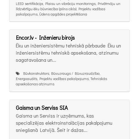
LEED sertifikācija, Plaisu un vibrāciju monitorings, Privātmāju un
līdzvērtīgu ēku būvniecība (pilns cikls), Projektu vadības
pakalpojums, Ūdens apgādes projektēšana
Encor.lv - Inženieru birojs
Ēku un inženiersistēmu tehniskā pārbaude Ēku un
inženiersistēmu tehniskā apsekošana, atzinumu
sagatavošana un...
Būvkonstruktors, Būvuzraugs / Būvuzraudzība,
Energoaudits, Projektu vadības pakalpojums, Tehniskās
apsekošanas atzinums
Gaisma un Serviss SIA
Gaisma un Serviss ir uzņēmums, kas
specializējas elektroinstalācijas pakalpojumu
sniegšanā Latvijā. Šeit ir dažas...