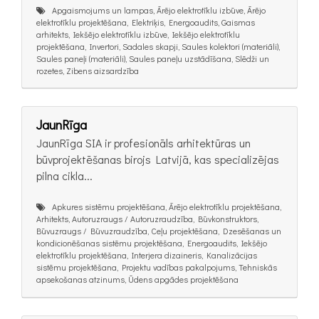
Apgaismojums un lampas, Ārējo elektrotīklu izbūve, Ārējo
elektrotīklu projektēšana, Elektriķis, Energoaudits, Gaismas
arhitekts, Iekšējo elektrotīklu izbūve, Iekšējo elektrotīklu
projektēšana, Invertori, Sadales skapji, Saules kolektori (materiāli),
Saules paneļi (materiāli), Saules paneļu uzstādīšana, Slēdži un
rozetes, Zibens aizsardzība
JaunRīga
JaunRīga SIA ir profesionāls arhitektūras un
būvprojektēšanas birojs Latvijā, kas specializējas
pilna cikla...
Apkures sistēmu projektēšana, Ārējo elektrotīklu projektēšana,
Arhitekts, Autoruzraugs / Autoruzraudzība, Būvkonstruktors,
Būvuzraugs / Būvuzraudzība, Ceļu projektēšana, Dzesēšanas un
kondicionēšanas sistēmu projektēšana, Energoaudits, Iekšējo
elektrotīklu projektēšana, Interjera dizaineris, Kanalizācijas
sistēmu projektēšana, Projektu vadības pakalpojums, Tehniskās
apsekošanas atzinums, Ūdens apgādes projektēšana