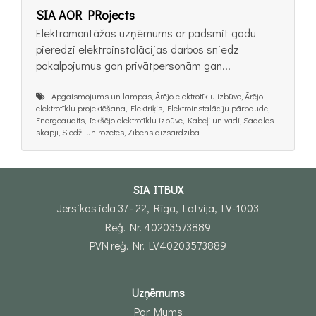
SIA AOR PRojects
Elektromontāžas uzņēmums ar padsmit gadu
pieredzi elektroinstalācijas darbos sniedz
pakalpojumus gan privātpersonām gan...
Apgaismojums un lampas, Ārējo elektrotīklu izbūve, Ārējo
elektrotīklu projektēšana, Elektriķis, Elektroinstalāciju pārbaude,
Energoaudits, Iekšējo elektrotīklu izbūve, Kabeļi un vadi, Sadales
skapji, Slēdži un rozetes, Zibens aizsardzība
SIA ITBUX
Jersikas iela 37 - 22, Rīga, Latvija, LV-1003
Reģ. Nr. 40203573889
PVN reģ. Nr. LV40203573889
Uzņēmums
Par Mums