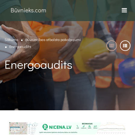
Būvnieks.com
Sākums
Būvniecības atbalsta pakalpojumi
Energoaudits
Energoaudits