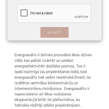
Energoaudits ir būtiska procedūra ēkas dzīves
ciklā, kas palīdz izvērtēt un uzlabot
energoefektivitāti dažādos posmos. Tas ir
īpaši nozīmīgs jau projektēšanas laikā, kad
energoaudits tiek veikts teorētiskā līmenī, lai
izvēlētos optimālus būvkonstrukciju un
inženiersistēmu risinājumus. Energoaudits ir
nepieciešams arī ēkas nodošanas
ekspluatācijā brīdī, lai pārliecinātos, ka
faktiskie rādītāji atbilst projektētajiem.