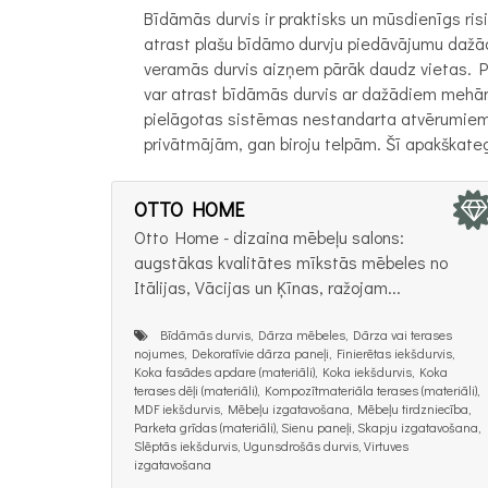
Bīdāmās durvis ir praktisks un mūsdienīgs ri
atrast plašu bīdāmo durvju piedāvājumu dažā
veramās durvis aizņem pārāk daudz vietas. Pl
var atrast bīdāmās durvis ar dažādiem mehāni
pielāgotas sistēmas nestandarta atvērumiem.
privātmājām, gan biroju telpām. Šī apakškategor
OTTO HOME
Otto Home - dizaina mēbeļu salons:
augstākas kvalitātes mīkstās mēbeles no
Itālijas, Vācijas un Ķīnas, ražojam...
Bīdāmās durvis, Dārza mēbeles, Dārza vai terases
nojumes, Dekoratīvie dārza paneļi, Finierētas iekšdurvis,
Koka fasādes apdare (materiāli), Koka iekšdurvis, Koka
terases dēļi (materiāli), Kompozītmateriāla terases (materiāli),
MDF iekšdurvis, Mēbeļu izgatavošana, Mēbeļu tirdzniecība,
Parketa grīdas (materiāli), Sienu paneļi, Skapju izgatavošana,
Slēptās iekšdurvis, Ugunsdrošās durvis, Virtuves
izgatavošana