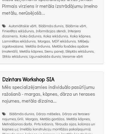
Pirmais virziens ir metāla izstrādājumu (melno
metālu, nerūsējošā...
Automātiskie vārti, Bīdāmās durvis, Bīdāmie vārti,
Finierētas iekšdurvis, Informācijas stendi, Interjera
dizaineris, Koka ārdurvis, Koka iekšdurvis, Koka kāpnes,
Laminētas iekšdurvis, Margas, MDF iekšdurvis, Mēbeļu
izgatavošana, Metāla ārdurvis, Metāla fasādes apdare
(materiāli), Metāla kāpnes, Sienu paneļi, Slēptās iekšdurvis,
Stikla iekšdurvis, Ugunsdrošās durvis, Veramie vārti
Dzintars Workshop SIA
Mēs specializējamies individuālo pasūtījumu
ražošanā - margas, kāpnes, dārza un terases
nojumes, metāla dizaina...
Bīdāmās durvis, Dārza mēbeles, Dārza vai terases
nojumes, Grili, Margas, Metāla garāžas, Metāla kāpnes,
Metināšanas darbi, Pirts krāsnis, Tērauda sijas, kolonas un
kopnes u.c. (metāla konstrukciju montāžas pakalpojums),
Tērauda sijas, kolonas un kopnes u.c. (metāla konstrukciju