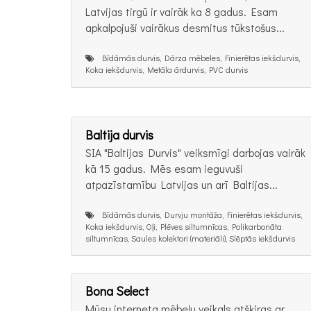
Latvijas tirgū ir vairāk ka 8 gadus. Esam
apkalpojuši vairākus desmitus tūkstošus...
Bīdāmās durvis, Dārza mēbeles, Finierētas iekšdurvis,
Koka iekšdurvis, Metāla ārdurvis, PVC durvis
Baltija durvis
SIA "Baltijas Durvis" veiksmīgi darbojas vairāk
kā 15 gadus. Mēs esam ieguvuši
atpazīstamību Latvijas un arī Baltijas...
Bīdāmās durvis, Durvju montāža, Finierētas iekšdurvis,
Koka iekšdurvis, Oļi, Plēves siltumnīcas, Polikarbonāta
siltumnīcas, Saules kolektori (materiāli), Slēptās iekšdurvis
Bona Select
Mūsu interneta mēbeļu veikals atšķiras ar