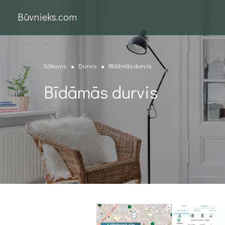
Būvnieks.com
Sākums
Durvis
Bīdāmās durvis
Bīdāmās durvis