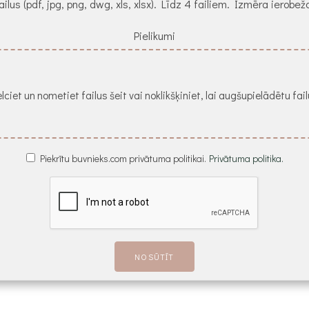
ailus (pdf, jpg, png, dwg, xls, xlsx). Līdz 4 failiem. Izmēra ierob
Pielikumi
lciet un nometiet failus šeit vai noklikšķiniet, lai augšupielādētu fai
Piekrītu buvnieks.com privātuma politikai.
Privātuma politika.