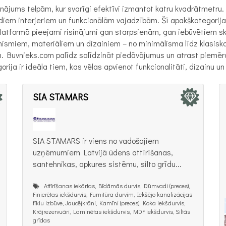
sinājums telpām, kur svarīgi efektīvi izmantot katru kvadrātmet
diem interjeriem un funkcionālām vajadzībām. Šī apakškategorij
atformā pieejami risinājumi gan starpsienām, gan iebūvētiem ska
smiem, materiāliem un dizainiem – no minimālisma līdz klasiska
 Buvnieks.com palīdz salīdzināt piedāvājumus un atrast piemēro
ija ir ideāla tiem, kas vēlas apvienot funkcionalitāti, dizainu un
SIA STAMARS
SIA STAMARS ir viens no vadošajiem
uzņēmumiem Latvijā ūdens attīrīšanas,
santehnikas, apkures sistēmu, silto grīdu...
Attīrīšanas iekārtas, Bīdāmās durvis, Dūmvadi (preces),
Finierētas iekšdurvis, Furnitūra durvīm, Iekšējo kanalizācijas
tīklu izbūve, Jaucējkrāni, Kamīni (preces), Koka iekšdurvis,
Krājrezervuāri, Laminētas iekšdurvis, MDF iekšdurvis, Siltās
grīdas