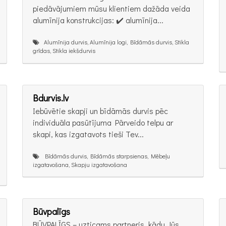
piedāvājumiem mūsu klientiem dažāda veida
alumīnija konstrukcijas: ✔️ alumīnija...
Alumīnija durvis, Alumīnija logi, Bīdāmās durvis, Stikla
grīdas, Stikla iekšdurvis
Bdurvis.lv
Iebūvētie skapji un bīdāmās durvis pēc
individuāla pasūtījuma Pārveido telpu ar
skapi, kas izgatavots tieši Tev...
Bīdāmās durvis, Bīdāmās starpsienas, Mēbeļu
izgatavošana, Skapju izgatavošana
Būvpalīgs
BŪVPALĪGS – uzticams partneris, kādu Jūs