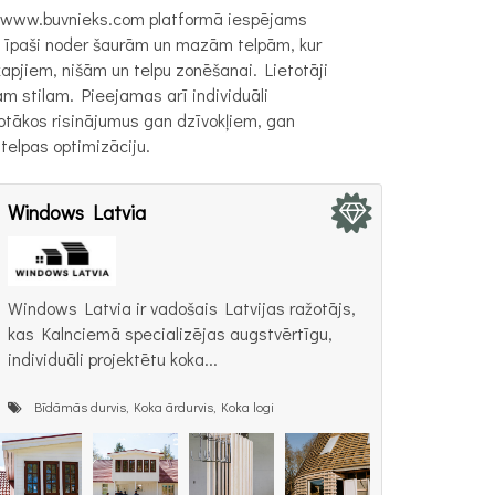
ru. www.buvnieks.com platformā iespējams
a īpaši noder šaurām un mazām telpām, kur
pjiem, nišām un telpu zonēšanai. Lietotāji
m stilam. Pieejamas arī individuāli
tākos risinājumus gan dzīvokļiem, gan
 telpas optimizāciju.
Windows Latvia
Windows Latvia ir vadošais Latvijas ražotājs,
kas Kalnciemā specializējas augstvērtīgu,
individuāli projektētu koka...
Bīdāmās durvis, Koka ārdurvis, Koka logi