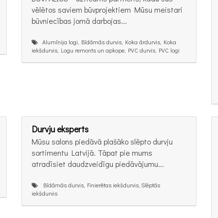
vēlētos saviem būvprojektiem Mūsu meistari
būvniecības jomā darbojas...
Alumīnija logi, Bīdāmās durvis, Koka ārdurvis, Koka
iekšdurvis, Logu remonts un apkope, PVC durvis, PVC logi
Durvju eksperts
Mūsu salons piedāvā plašāko slēpto durvju
sortimentu Latvijā. Tāpat pie mums
atradīsiet daudzveidīgu piedāvājumu...
Bīdāmās durvis, Finierētas iekšdurvis, Slēptās
iekšdurvis