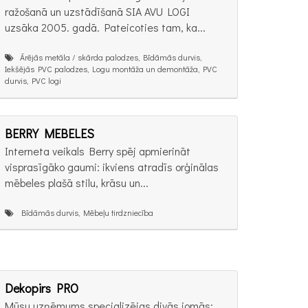
ražošanā un uzstādīšanā SIA AVU LOGI
uzsāka 2005. gadā. Pateicoties tam, ka...
Ārējās metāla / skārda palodzes, Bīdāmās durvis,
Iekšējās PVC palodzes, Logu montāža un demontāža, PVC
durvis, PVC logi
BERRY MEBELES
Interneta veikals Berry spēj apmierināt
visprasīgāko gaumi: ikviens atradīs orģinālas
mēbeles plašā stilu, krāsu un...
Bīdāmās durvis, Mēbeļu tirdzniecība
Dekopirs PRO
Mūsu uzņēmums specializējas divās jomās: