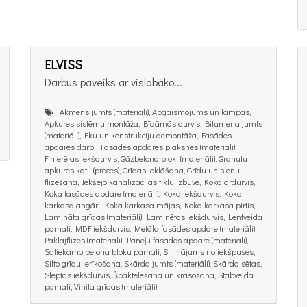
ELVISS
Darbus paveiks ar vislabāko...
Akmens jumts (materiāli), Apgaismojums un lampas,
Apkures sistēmu montāža, Bīdāmās durvis, Bitumena jumts
(materiāli), Ēku un konstrukciju demontāža, Fasādes
apdares darbi, Fasādes apdares plāksnes (materiāli),
Finierētas iekšdurvis, Gāzbetona bloki (materiāli), Granulu
apkures katli (preces), Grīdas ieklāšana, Grīdu un sienu
flīzēšana, Iekšējo kanalizācijas tīklu izbūve, Koka ārdurvis,
Koka fasādes apdare (materiāli), Koka iekšdurvis, Koka
karkasa angāri, Koka karkasa mājas, Koka karkasa pirtis,
Lamināta grīdas (materiāli), Laminētas iekšdurvis, Lentveida
pamati, MDF iekšdurvis, Metāla fasādes apdare (materiāli),
Paklājflīzes (materiāli), Paneļu fasādes apdare (materiāli),
Saliekamo betona bloku pamati, Siltinājums no iekšpuses,
Silto grīdu ierīkošana, Skārda jumts (materiāli), Skārda sētas,
Slēptās iekšdurvis, Špaktelēšana un krāsošana, Stabveida
pamati, Vinila grīdas (materiāli)