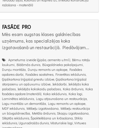
ražošana - materiāli)
FASĀDE PRO
Mēs esam augstas klases galdniecības
uzņēmums, kas specializējas koka
izgatavošanā un restaurācijā. Piedāvājam...
Apmetuma izveide (ģipša, cementa u.tml.), Bērnu rotaļu
laukumi, Bīdāmās durvis, Būvgaldnieka pakalpojumi,
Durvju montāža, Durvju remonts un apkope, Fasādes
apdares darbi, Fasādes sastatnes, Finierētas iekšdurvis,
Ģipškartona (riģipša) griestu izbūve, Ģipškartona (riģipša)
starpsienu un apšuvumu izbūve, Iekšdarbi, Iekšējās koka
palodzes, Iekšējās kokskaidu palodzes, Koka ārdurvis, Koka
fasādes apdare (materiāli), Koka iekšdurvis, Koka logi,
Laminētas iekšdurvis, Logu atjaunošana un restaurācija,
Logu montāža un demontāža, Logu remonts un apkope,
MDF iekšdurvis, Mēbeļu izgatavošana, Mēbeļu restaurācija
un būvgaldniecība, Metāla ārdurvis, Skapju izgatavošana,
Slēptās iekšdurvis, Špaktelēšana un krāsošana, Stikla
iekšdurvis, Ugunsdrošās durvis, Vēsturiskie logi, Virtuves
izgatavošana