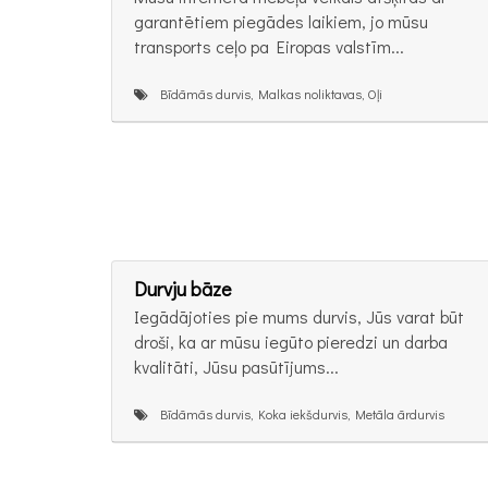
garantētiem piegādes laikiem, jo mūsu
transports ceļo pa Eiropas valstīm...
Bīdāmās durvis, Malkas noliktavas, Oļi
Durvju bāze
Iegādājoties pie mums durvis, Jūs varat būt
droši, ka ar mūsu iegūto pieredzi un darba
kvalitāti, Jūsu pasūtījums...
Bīdāmās durvis, Koka iekšdurvis, Metāla ārdurvis