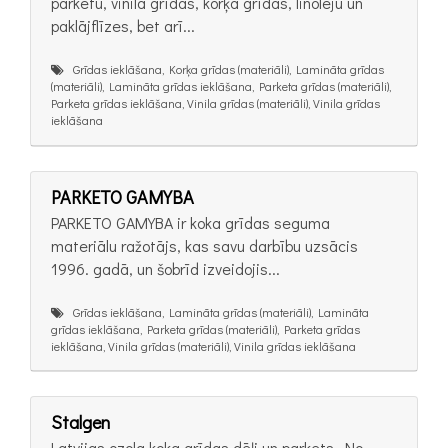
parketu, vinila grīdas, korķa grīdas, linoleju un
paklājflīzes, bet arī...
Grīdas ieklāšana, Korķa grīdas (materiāli), Lamināta grīdas
(materiāli), Lamināta grīdas ieklāšana, Parketa grīdas (materiāli),
Parketa grīdas ieklāšana, Vinila grīdas (materiāli), Vinila grīdas
ieklāšana
PARKETO GAMYBA
PARKETO GAMYBA ir koka grīdas seguma
materiālu ražotājs, kas savu darbību uzsācis
1996. gadā, un šobrīd izveidojis...
Grīdas ieklāšana, Lamināta grīdas (materiāli), Lamināta
grīdas ieklāšana, Parketa grīdas (materiāli), Parketa grīdas
ieklāšana, Vinila grīdas (materiāli), Vinila grīdas ieklāšana
Stalgen
Latvijas ozola koka grīdas dēļi un parkets. No