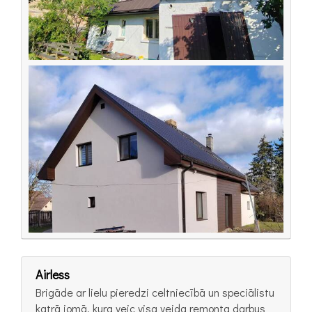
Airless
Brigāde ar lielu pieredzi celtniecībā un speciālistu
katrā jomā, kura veic visa veida remonta darbus