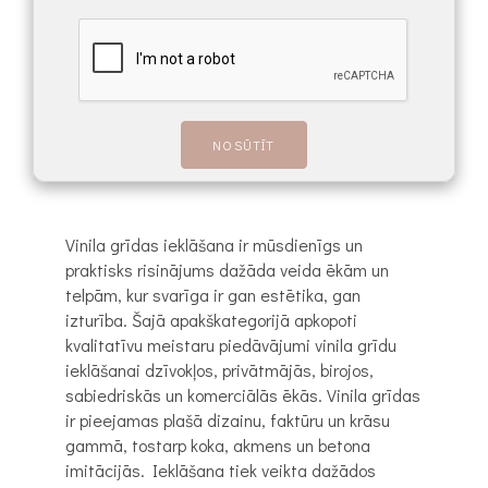
Vinila grīdas ieklāšana ir mūsdienīgs un
praktisks risinājums dažāda veida ēkām un
telpām, kur svarīga ir gan estētika, gan
izturība. Šajā apakškategorijā apkopoti
kvalitatīvu meistaru piedāvājumi vinila grīdu
ieklāšanai dzīvokļos, privātmājās, birojos,
sabiedriskās un komerciālās ēkās. Vinila grīdas
ir pieejamas plašā dizainu, faktūru un krāsu
gammā, tostarp koka, akmens un betona
imitācijās. Ieklāšana tiek veikta dažādos