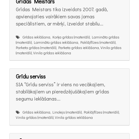
Grīdas Meistars
Grīdas Meistars tika izveidots 2007. gadā,
apvienojoties vairākiem savas jomas
speciālistiem, ar mērķi, izveidot stabilu...
Grīdas ieklāšana, Korķa grīdas (materiāli), Lamināta grīdas
(materiāli), Lamināta grīdas ieklāšana, Paklājflīzes (materiāli),
Parketa grīdas (materiāli), Parketa grīdas ieklāšana, Vinila grīdas
(materiāli), Vinila grīdas ieklāšana
Grīdu serviss
SIA “Grīdu serviss” ir viens no vecākajiem,
stabilākajiem un pieredzējušākajiem grīdas
segumu ieklāšanas...
Grīdas ieklāšana, Linolejs (materiāli), Paklājflīzes (materiāli),
Vinila grīdas (materiāli), Vinila grīdas ieklāšana