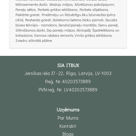
Mikrocementa darbi, Moduļu mājas, Mūrēšanas pakalpojumi,
Paneļu sētas, Parketa grīdas ieklāšana, Parketa slīpēšana,
Piekārtie griesti, Privātmāju un līdzvērtīgu ēku būvniecība (pilns
cikls), Restveida griesti, Saliekamo betona bloku pamati, Sausās
būves tehniķis - namdaris, Sendvičpaneļu montāža, Sienu paneļi,
Siltināšanas darbi, Sip paneļu mājas, Skrūvpāļi, Špaktelēšana un
krāsošana, Vannas istabas remonts, Vinila grīdas ieklāšana,
Zviedru siltinātā plātne
SIA ITBUX
Jersikas iela 37 - 22, Rīga, Latvija, LV-1003
Reģ. Nr. 40203573889
PVN reģ. Nr. LV40203573889
Uzņēmums
Par Mums
Kontakti
Blogs