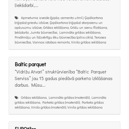
(iekšdarbi,...
Apmetuma izveide (ģipša, cementa u.tml.), Ģipškartona
(riģipša) griestu izbūve, Ģipškartona (riģipša) starpsienu un
apšuvumu izbūve, Grīdas ieklāšana, Grīdu un sienu flīzēšana,
Iekšdarbi, Jumta būvniecība, Lamināta grīdas ieklāšana,
Privātmāju un līdzvērtīgu ēku būvniecība (pilns cikls), Terases
būvniecība, Vannas istabas remonts, Vinila grīdas ieklāšana
Baltic parquet
“Vidrižu Atvari” struktūrvienība “Baltic Parquet
Serviss” jau 15 gadus piedāvā parketa izklāšanas
darbus. Mūsu...
Grīdas ieklāšana, Lamināta grīdas (materiāli), Lamināta
grīdas ieklāšana, Parketa grīdas (materiāli), Parketa grīdas
ieklāšana, Vinila grīdas (materiāli), Vinila grīdas ieklāšana