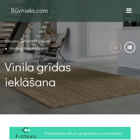
Būvnieks.com
Sākums
Grīdas segumi
Vinila grīdas ieklāšana
Vinila grīdas
ieklāšana