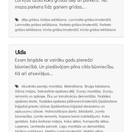
maza parketa līdz gariem grīdas...
dēļu grīdas, Grīdas ieklāšana, Lamināta grīdas (materiāli),
Lamināta grīdas ieklāšana, Parketa grīdas (materiāli), Parketa
grīdas ieklāšana, Vinila grīdas (materiāli), Vinila grīdas ieklāšana
Uldis
Esam brigāde ar vairāku gadu pieredzi
būvniecībā. Un piedāvājam pilna cikla būvniecību.
Kā arī atsevišķus...
Akustisko paneļu montāža, Betonēšana, Bruģa labošana,
Dārza mājas, Dekoratīvie apdares dēļi, Durvju montāža, Durvju
remonts un apkope, Ēku un konstrukciju demontāža, Fasādes
apdares darbi, Fasādes apdares plāksnes (materiāli), Ģipškartona
(riģipša) griestu izbūve, Ģipškartona (riģipša) starpsienu un
apšuvumu izbūve, Hidroizolācijas darbi, Iekšdarbi, Jumta
būvniecība, Jumta remonts, Kapara (vara) izstrādājumi, Koka
garāžas, Koka karkasa mājas, Koka sētas, Kompozīta sētas,
Lapenes, Lentveida pamati, Logu montāža un demontāža,
Malkas noliktavas, Metāla jumts (materiāli), Metāla sētas,