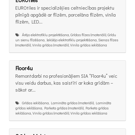
EUROtiles
EUROtiles ir specializējies celtniecības projektu
pilnīgā apgādē ar flīzēm, porcelāna flīzēm, vinila
flīzēm, LED...
Ārējo elektrotīklu projektēšana, Grīdas flīzes (materiāli), Grīdu
un sienu flīzēšana, Iekšējo elektrotīklu projektēšana, Sienas flīzes
(materiāli), Vinila grīdas (materiāli), Vinila grīdas ieklāšana
Floor4u
Remontdarbi no profesionāļiem SIA “Floor4u” veic
visu veidu darbus, kas saistīti ar koka grīdām –
sākot ar...
Grīdas ieklāšana, Lamināta grīdas (materiāli), Lamināta
grīdas ieklāšana, Parketa grīdas (materiāli), Parketa grīdas
ieklāšana, Vinila grīdas (materiāli), Vinila grīdas ieklāšana