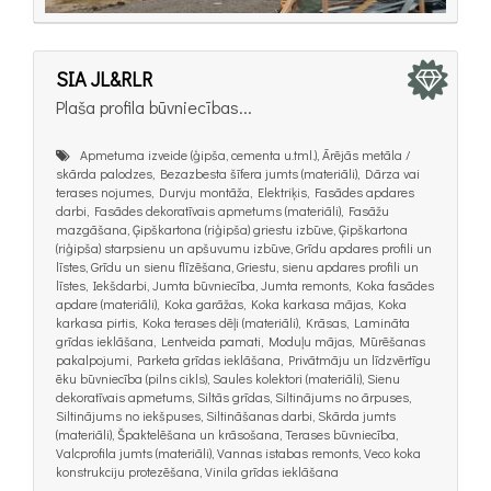
SIA JL&RLR
Plaša profila būvniecības...
Apmetuma izveide (ģipša, cementa u.tml.), Ārējās metāla /
skārda palodzes, Bezazbesta šīfera jumts (materiāli), Dārza vai
terases nojumes, Durvju montāža, Elektriķis, Fasādes apdares
darbi, Fasādes dekoratīvais apmetums (materiāli), Fasāžu
mazgāšana, Ģipškartona (riģipša) griestu izbūve, Ģipškartona
(riģipša) starpsienu un apšuvumu izbūve, Grīdu apdares profili un
līstes, Grīdu un sienu flīzēšana, Griestu, sienu apdares profili un
līstes, Iekšdarbi, Jumta būvniecība, Jumta remonts, Koka fasādes
apdare (materiāli), Koka garāžas, Koka karkasa mājas, Koka
karkasa pirtis, Koka terases dēļi (materiāli), Krāsas, Lamināta
grīdas ieklāšana, Lentveida pamati, Moduļu mājas, Mūrēšanas
pakalpojumi, Parketa grīdas ieklāšana, Privātmāju un līdzvērtīgu
ēku būvniecība (pilns cikls), Saules kolektori (materiāli), Sienu
dekoratīvais apmetums, Siltās grīdas, Siltinājums no ārpuses,
Siltinājums no iekšpuses, Siltināšanas darbi, Skārda jumts
(materiāli), Špaktelēšana un krāsošana, Terases būvniecība,
Valcprofila jumts (materiāli), Vannas istabas remonts, Veco koka
konstrukciju protezēšana, Vinila grīdas ieklāšana