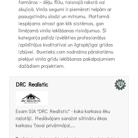
formātos – dēļu, flīžu, taisnajā rakstā vai
skujiņā. Vinila segumi ir piemēroti telpām ar
paaugstinātu slodzi un mitrumu. Platformā
iespējams atrast gan klik sistēmas, gan
līmējamā vinila ieklāšanas risinājumus. Šī
kategorija palīdz izvēlēties profesionālus
izpildītājus kvalitatīvai un ilgtspējīgai grīdas
izbūvei. Buvnieks.com nodrošina pārskatāmu
piekļuvi vinila grīdu ieklāšanas pakalpojumiem
dažādiem projektiem.
DRC Realistic
Esam SIA ''DRC Realistic" - koka karkasa ēku
ražotāji. Piedāvājam saražot siltinātu ēkas
karkasu Tavai privātmājai,...