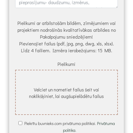
Pielikumi ar atbilstošām bildēm, zīmējumiem vai
projektiem nodrošinās kvalitatīvākas atbildes no
Pakalpojumu sniedzējiem!
Pievienojiet failus (pdf, jpg, png, dwg, xls, xlsx).
Līdz 4 failiem. Izmēra ierobežojums: 15 MB.
Pielikumi
Velciet un nometiet failus šeit vai
noklikšķiniet, lai augšupielādētu failus
Piekrītu buvnieks.com privātuma politikai.
Privātuma
politika.