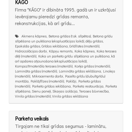
KĀGO
Firma "KĀGO" ir dibināta 1995. gadā un ir uzkrājusi
ievērojamu pieredzi grīdas remonta,
rekonstrukcijas, kā arī grīdu...
Akmens kāpnes, Betona grīdas (t.sk. slīpētas), Betona grīdu
slīpēšana un pulēšana (ekspluatācijas laikā), dēļu grīdas,
Epoksīda grīdas, Grīdas ieklāšana, Grīdlīstes (materiāli),
Hidroizolācijas darbi, Kāpņu remonts, Koka kāpnes, Koka terases
dēļi (materiāli), Koka un parketa grīdu slīpēšana un pulēšana, kā
arī apdares atjaunošana (ekspluatācijas laikā),
Kompozītmateriāla terases (materiāli), Korķa grīdas (materiāli),
Lamināta grīdas (materiāli), Lamināta grīdas ieklāšana, Linolejs
(materiāli), Mikrocementa darbi, Pacelto grīdu (dubultgrīdu)
montāža, Paklājflīzes (materiāli), Paklāji, Parketa grīdas
(materiāli), Parketa grīdas ieklāšana, Parketa restaurācija, Parketa
slīpēšana, Sienu paneļi, Skaņas izolācija, Terases būvniecība,
Vinila grīdas (materiāli), Vinila grīdas ieklāšana
Parketa veikals
Tirgojam ne tikai grīdas segumus - laminātu,