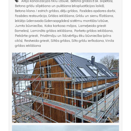
Ārējo kanalizācijas tīklu izbūve, Betona grīdas (t.sk. slīpētas),
Betona grīdu slīpēšana un pulēšana (ekspluatācijas laikā),
Betona klona / estrich grīdas, dēļu grīdas, Fasādes apdares darbi,
Fasādes restaurācija, Grīdas ieklāšana, Grīdu un sienu flīzēšana,
Iekšējo ūdensvada (ūdensapgādes) sistēmu montāža/izbūve,
Jumta būvniecība, Koka karkasa mājas, Lameļveida griesti
(lameles), Lamināta grīdas ieklāšana, Parketa grīdas ieklāšana,
Piekārtie griesti, Privātmāju un līdzvērtīgu ēku būvniecība (pilns
cikls), Restveida griesti, Siltās grīdas, Silto grīdu ierīkošana, Vinila
grīdas ieklāšana