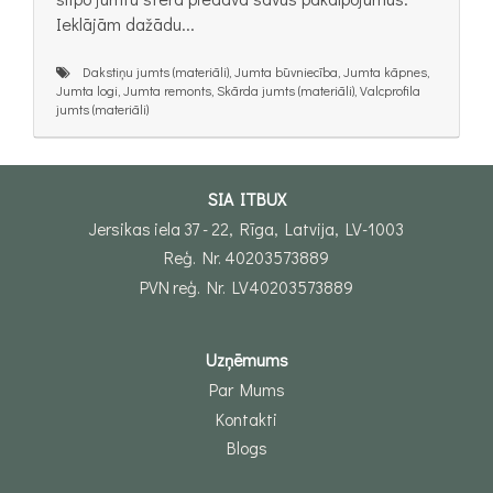
Ieklājām dažādu...
Dakstiņu jumts (materiāli), Jumta būvniecība, Jumta kāpnes,
Jumta logi, Jumta remonts, Skārda jumts (materiāli), Valcprofila
jumts (materiāli)
SIA ITBUX
Jersikas iela 37 - 22, Rīga, Latvija, LV-1003
Reģ. Nr. 40203573889
PVN reģ. Nr. LV40203573889
Uzņēmums
Par Mums
Kontakti
Blogs