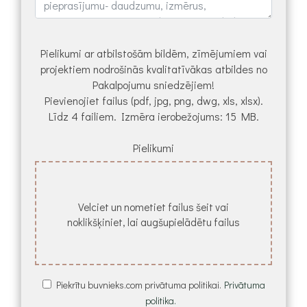
Pielikumi ar atbilstošām bildēm, zīmējumiem vai
projektiem nodrošinās kvalitatīvākas atbildes no
Pakalpojumu sniedzējiem!
Pievienojiet failus (pdf, jpg, png, dwg, xls, xlsx).
Līdz 4 failiem. Izmēra ierobežojums: 15 MB.
Pielikumi
Velciet un nometiet failus šeit vai
noklikšķiniet, lai augšupielādētu failus
Piekrītu buvnieks.com privātuma politikai.
Privātuma
politika.