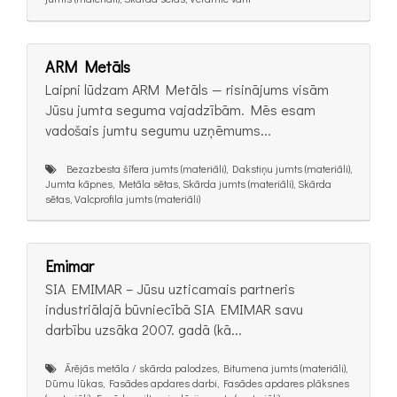
ARM Metāls
Laipni lūdzam ARM Metāls — risinājums visām
Jūsu jumta seguma vajadzībām. Mēs esam
vadošais jumtu segumu uzņēmums...
Bezazbesta šīfera jumts (materiāli), Dakstiņu jumts (materiāli),
Jumta kāpnes, Metāla sētas, Skārda jumts (materiāli), Skārda
sētas, Valcprofila jumts (materiāli)
Emimar
SIA EMIMAR – Jūsu uzticamais partneris
industriālajā būvniecībā SIA EMIMAR savu
darbību uzsāka 2007. gadā (kā...
Ārējās metāla / skārda palodzes, Bitumena jumts (materiāli),
Dūmu lūkas, Fasādes apdares darbi, Fasādes apdares plāksnes