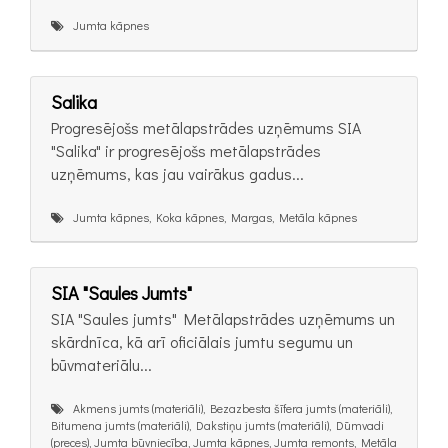
Jumta kāpnes
Salika
Progresējošs metālapstrādes uzņēmums SIA
"Salika" ir progresējošs metālapstrādes
uzņēmums, kas jau vairākus gadus...
Jumta kāpnes, Koka kāpnes, Margas, Metāla kāpnes
SIA "Saules Jumts"
SIA "Saules jumts" Metālapstrādes uzņēmums​ un
skārdnīca, kā arī oficiālais jumtu segumu un
būvmateriālu...
Akmens jumts (materiāli), Bezazbesta šīfera jumts (materiāli),
Bitumena jumts (materiāli), Dakstiņu jumts (materiāli), Dūmvadi
(preces), Jumta būvniecība, Jumta kāpnes, Jumta remonts, Metāla