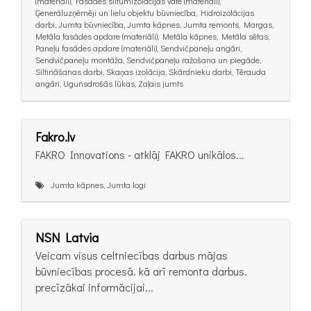
(materiāli), Fasādes siltumizolācijas vate (materiāli),
Ģenerāluzņēmēji un lielu objektu būvniecība, Hidroizolācijas
darbi, Jumta būvniecība, Jumta kāpnes, Jumta remonts, Margas,
Metāla fasādes apdare (materiāli), Metāla kāpnes, Metāla sētas,
Paneļu fasādes apdare (materiāli), Sendvičpaneļu angāri,
Sendvičpaneļu montāža, Sendvičpaneļu ražošana un piegāde,
Siltināšanas darbi, Skaņas izolācija, Skārdnieku darbi, Tērauda
angāri, Ugunsdrošās lūkas, Zaļais jumts
Fakro.lv
FAKRO Innovations - atklāj FAKRO unikālos...
Jumta kāpnes, Jumta logi
NSN Latvia
Veicam visus celtniecības darbus mājas
būvniecības procesā. kā arī remonta darbus.
precīzākai informācijai...