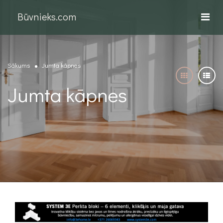
Būvnieks.com
Sākums
Jumta kāpnes
Jumta kāpnes