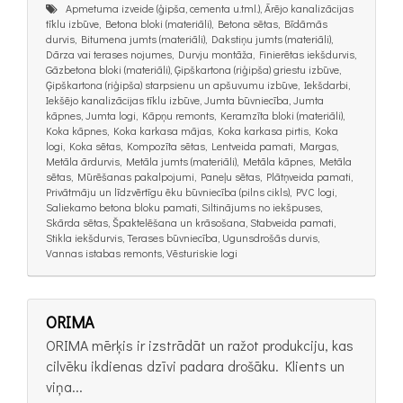
Apmetuma izveide (ģipša, cementa u.tml.), Ārējo kanalizācijas
tīklu izbūve, Betona bloki (materiāli), Betona sētas, Bīdāmās
durvis, Bitumena jumts (materiāli), Dakstiņu jumts (materiāli),
Dārza vai terases nojumes, Durvju montāža, Finierētas iekšdurvis,
Gāzbetona bloki (materiāli), Ģipškartona (riģipša) griestu izbūve,
Ģipškartona (riģipša) starpsienu un apšuvumu izbūve, Iekšdarbi,
Iekšējo kanalizācijas tīklu izbūve, Jumta būvniecība, Jumta
kāpnes, Jumta logi, Kāpņu remonts, Keramzīta bloki (materiāli),
Koka kāpnes, Koka karkasa mājas, Koka karkasa pirtis, Koka
logi, Koka sētas, Kompozīta sētas, Lentveida pamati, Margas,
Metāla ārdurvis, Metāla jumts (materiāli), Metāla kāpnes, Metāla
sētas, Mūrēšanas pakalpojumi, Paneļu sētas, Plātņveida pamati,
Privātmāju un līdzvērtīgu ēku būvniecība (pilns cikls), PVC logi,
Saliekamo betona bloku pamati, Siltinājums no iekšpuses,
Skārda sētas, Špaktelēšana un krāsošana, Stabveida pamati,
Stikla iekšdurvis, Terases būvniecība, Ugunsdrošās durvis,
Vannas istabas remonts, Vēsturiskie logi
ORIMA
ORIMA mērķis ir izstrādāt un ražot produkciju, kas
cilvēku ikdienas dzīvi padara drošāku. Klients un
viņa...