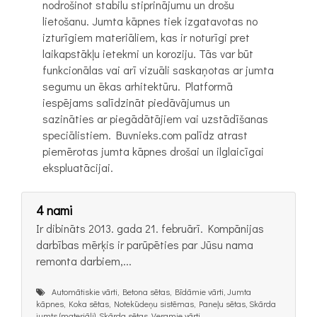
nodrošinot stabilu stiprinājumu un drošu
lietošanu. Jumta kāpnes tiek izgatavotas no
izturīgiem materiāliem, kas ir noturīgi pret
laikapstākļu ietekmi un koroziju. Tās var būt
funkcionālas vai arī vizuāli saskaņotas ar jumta
segumu un ēkas arhitektūru. Platformā
iespējams salīdzināt piedāvājumus un
sazināties ar piegādātājiem vai uzstādīšanas
speciālistiem. Buvnieks.com palīdz atrast
piemērotas jumta kāpnes drošai un ilglaicīgai
ekspluatācijai.
4 nami
Ir dibināts 2013. gada 21. februārī. Kompānijas
darbības mērķis ir parūpēties par Jūsu nama
remonta darbiem,...
Automātiskie vārti, Betona sētas, Bīdāmie vārti, Jumta
kāpnes, Koka sētas, Notekūdeņu sistēmas, Paneļu sētas, Skārda
jumts (materiāli), Skārda sētas, Veramie vārti