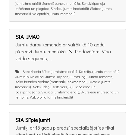
jumts (materiāli), Sendvičpaneļu montāža, Sendvičpaneļu
ražošana un piegāde, Šindeļu jumts (materiāli), Skārda jumts
(materiāli), Valcprofila jumts (materiāli)
SIA IMAO
Jumtu darbu komanda ar vairāk kā 10 gadu
pieredzi Jumtu montāžā .🔨 Piedāvājam: Visa
veida segumus,...
Bezazbesta šīfera jumts (materiāli), Dakstiņu jumts (materiāli),
Jumta būvniecība, Jumta kāpnes, Jumta logi, Jumta remonts,
Koka fasādes apdare (materiāli), Kokmateriāli, Metāla jumts
(materiāli), Notekūdeņu sistēmas, Siju labošana un
pastiprināšana, Skārda jumts (materiāli), Skursteņu mūrēšana un
remonts, Valcprofila jumts (materiāli)
SIA Slīpie jumti
Jumiķi ar 16 gadu pieredzi specializējoties tikai
slīpo jumtu sfērā piedāvā savus pakalpojumus.