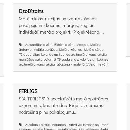
DzoDizains
Metāla konstrukcijas un izgatavošanas
pakalpojumi - kāpnes, margas, žogi un
individuāli metāla projekti. Projektēšana,...
Automātiskie vārti, Bīdāmie vārti, Margas, Metāla
ārdurvis, Metāla garāžas, Metāla kāpnes, Metāla sētas,
Tērauda sijas, kolonas un kopnes u.c. (metāla konstrukciju
montāžas pakalpojums), Tērauda sijas, kolonas un kopnes
u.c. (metāla konstrukciju ražošana - materiāli), Veramie vārti
FERLIGS
SIA "FERLIGS" ir specializēts metālapstrādes
uzņēmums, kas atrodas Rīgā. Uzņēmums
nodrošina pilnu pakalpojumu...
Autobusu pieturu nojumes, Dārza vai terases nojumes,
Margas, Metāla kāpnes, Metāla sētas, Metināšanas darbi,