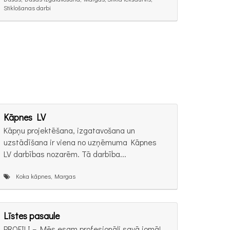
Stiklošanas darbi
Kāpnes LV
Kāpņu projektēšana, izgatavošana un
uzstādīšana ir viena no uzņēmuma Kāpnes
LV darbības nozarēm. Tā darbība...
Koka kāpnes, Margas
Līstes pasaule
PROFILI – Mēs esam profesionāļi savā jomā!