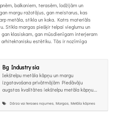
āpnēm, balkoniem, terasēm, lodžijām un
gan margu ražotājus, gan meistarus, kas
rp metāla, stikla un koka. Katrs materiāls
. Stikla margas piešķir telpai vieglumu un
as gan klasiskam, gan mūsdienīgam interjeram
 arhitektonisku estētiku. Tās ir nozīmīga
Bg Industry sia
Iekštelpu metāla kāpņu un margu
izgatavošana privātmājām Piedāvāju
augstas kvalitātes iekštelpu metāla kāpņu...
Dārza vai terases nojumes, Margas, Metāla kāpnes