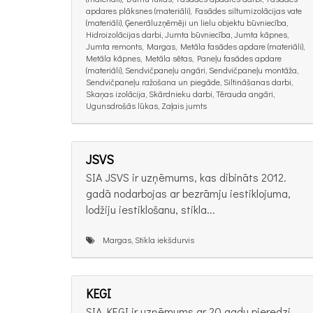
apdares plāksnes (materiāli), Fasādes siltumizolācijas vate
(materiāli), Ģenerāluzņēmēji un lielu objektu būvniecība,
Hidroizolācijas darbi, Jumta būvniecība, Jumta kāpnes,
Jumta remonts, Margas, Metāla fasādes apdare (materiāli),
Metāla kāpnes, Metāla sētas, Paneļu fasādes apdare
(materiāli), Sendvičpaneļu angāri, Sendvičpaneļu montāža,
Sendvičpaneļu ražošana un piegāde, Siltināšanas darbi,
Skaņas izolācija, Skārdnieku darbi, Tērauda angāri,
Ugunsdrošās lūkas, Zaļais jumts
JSVS
SIA JSVS ir uzņēmums, kas dibināts 2012.
gadā nodarbojas ar bezrāmju iestiklojuma,
lodžiju iestiklošanu, stikla...
Margas, Stikla iekšdurvis
KEGI
SIA KEGI ir uzņēmums ar 20 gadu pieredzi