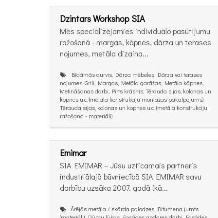
Dzintars Workshop SIA
Mēs specializējamies individuālo pasūtījumu
ražošanā - margas, kāpnes, dārza un terases
nojumes, metāla dizaina...
Bīdāmās durvis, Dārza mēbeles, Dārza vai terases
nojumes, Grili, Margas, Metāla garāžas, Metāla kāpnes,
Metināšanas darbi, Pirts krāsnis, Tērauda sijas, kolonas un
kopnes u.c. (metāla konstrukciju montāžas pakalpojums),
Tērauda sijas, kolonas un kopnes u.c. (metāla konstrukciju
ražošana - materiāli)
Emimar
SIA EMIMAR – Jūsu uzticamais partneris
industriālajā būvniecībā SIA EMIMAR savu
darbību uzsāka 2007. gadā (kā...
Ārējās metāla / skārda palodzes, Bitumena jumts
(materiāli), Dūmu lūkas, Fasādes apdares darbi, Fasādes