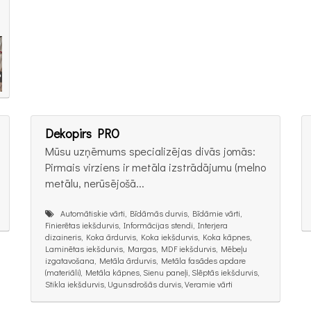
Dekopirs PRO
Mūsu uzņēmums specializējas divās jomās:
Pirmais virziens ir metāla izstrādājumu (melno
metālu, nerūsējošā...
Automātiskie vārti, Bīdāmās durvis, Bīdāmie vārti,
Finierētas iekšdurvis, Informācijas stendi, Interjera
dizaineris, Koka ārdurvis, Koka iekšdurvis, Koka kāpnes,
Laminētas iekšdurvis, Margas, MDF iekšdurvis, Mēbeļu
izgatavošana, Metāla ārdurvis, Metāla fasādes apdare
(materiāli), Metāla kāpnes, Sienu paneļi, Slēptās iekšdurvis,
Stikla iekšdurvis, Ugunsdrošās durvis, Veramie vārti