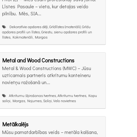
Līstes Pasaule – vieta, kur detaļas veido
pilnību. Mēs, SIA...
Dekoratīvie apdares dēļi, Grīdlīstes (materiāli), Grīdu
apdares profili un līstes, Griestu, sienu apdares profili un
līstes, Kokmateriāli, Margas
Metal and Wood Constructions
Metal & Wood Constructions (MWC) – Jūsu
uzticamais partneris atkritumu konteineru
novietņu ražošanā un...
Atkritumu šķirošanas tvertnes, Atkritumu tvertnes, Kapu
soliņi, Margas, Nojumes, Soliņi, Velo novietnes
Metālkalējs
Mūsu pamatdarbības veids – metāla kalšana,