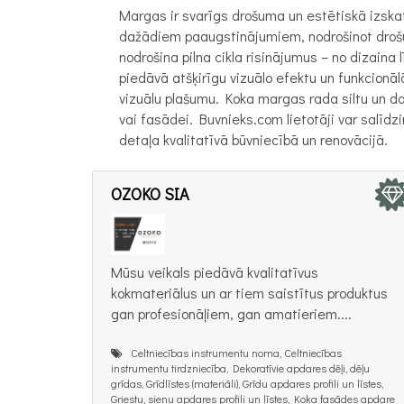
Margas ir svarīgs drošuma un estētiskā izska
dažādiem paaugstinājumiem, nodrošinot droš
nodrošina pilna cikla risinājumus – no dizain
piedāvā atšķirīgu vizuālo efektu un funkcionā
vizuālu plašumu. Koka margas rada siltu un d
vai fasādei. Buvnieks.com lietotāji var salīd
detaļa kvalitatīvā būvniecībā un renovācijā.
OZOKO SIA
Mūsu veikals piedāvā kvalitatīvus
kokmateriālus un ar tiem saistītus produktus
gan profesionāļiem, gan amatieriem....
Celtniecības instrumentu noma, Celtniecības
instrumentu tirdzniecība, Dekoratīvie apdares dēļi, dēļu
grīdas, Grīdlīstes (materiāli), Grīdu apdares profili un līstes,
Griestu, sienu apdares profili un līstes, Koka fasādes apdare