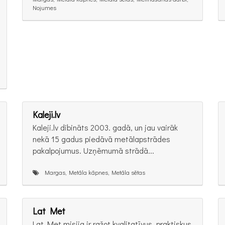
Nojumes
Kaleji.lv
Kaleji.lv dibināts 2003. gadā, un jau vairāk
nekā 15 gadus piedāvā metālapstrādes
pakalpojumus. Uzņēmumā strādā...
Margas, Metāla kāpnes, Metāla sētas
Lat Met
Lat Met misija ir ražot kvalitatīvus, praktiskus