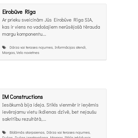
Eirobūve Rīga
Ar prieku sveicinām Jūs Eirobūve Rīga SIA,
kas ir viens no vadošajiem nerūsējošā tērauda
margu komponentu...
Dārza vai terases nojumes, Informācijas stendi,
Margas, Velo novietnes
IM Constructions
Iesākumā bija ideja. Stikls vienmēr ir ieņēmis
ievērojamu vietu ikdienas dzīvē, bet nejaušu
sakritību rezultātā,...
Bīdāmās starpsienas, Dārza vai terases nojumes,
Dušas, Dušas izgatavošana, Margas, Stikla iekšdurvis,