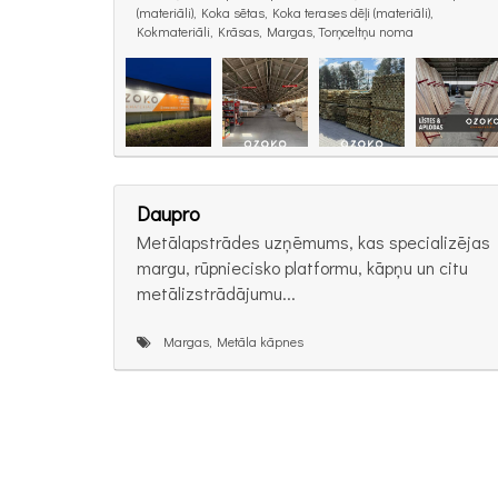
(materiāli), Koka sētas, Koka terases dēļi (materiāli),
Kokmateriāli, Krāsas, Margas, Torņceltņu noma
Daupro
Metālapstrādes uzņēmums, kas specializējas
margu, rūpniecisko platformu, kāpņu un citu
metālizstrādājumu...
Margas, Metāla kāpnes