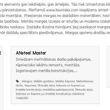
ta elements gan iekštelpās, gan ārtelpās. Tās tiek izmantotas k
u pārvietošanos. Platformā www.buvnieks.com iespējams atrast 
a līdz montāžai. Pieejamas margas no dažādiem materiāliem, tosta
lās īpašības. Metāla margas izceļas ar izturību un modernu izskatu
abisku noskaņu. Dažādie dizaina risinājumi ļauj pieskaņot marg
zināt dažādu speciālistu piedāvājumus. Margas apvieno drošību ar
ANsteel Master
Sniedzam metināšanas darbu pakalpojumus,
rūpniecisko iekārtu remonts, montāža.
Izgatavojam metāla konstrukcijas,...
Margas, Metāla garāžas, Metāla kāpnes, Metināšanas
darbi, Nojumes, Tērauda sijas, kolonas un kopnes u.c.
(metāla konstrukciju montāžas pakalpojums), Tērauda sijas,
kolonas un kopnes u.c. (metāla konstrukciju ražošana -
materiāli)