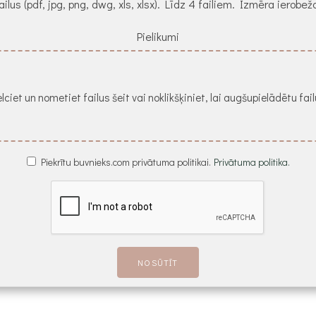
ailus (pdf, jpg, png, dwg, xls, xlsx). Līdz 4 failiem. Izmēra ierob
Pielikumi
lciet un nometiet failus šeit vai noklikšķiniet, lai augšupielādētu fai
Piekrītu buvnieks.com privātuma politikai.
Privātuma politika.