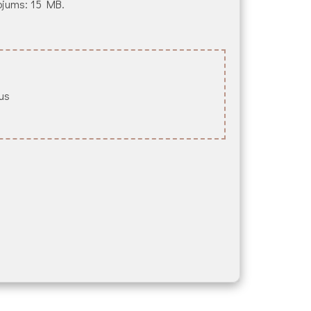
ežojums: 15 MB.
lus