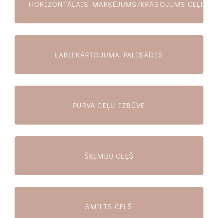
HORIZONTĀLAIS MARĶĒJUMS/KRĀSOJUMS CEĻIEM 
LABIEKĀRTOJUMA PALISĀDES
PURVA CEĻU IZBŪVE
ŠĶEMBU CEĻŠ
SMILTS CEĻŠ