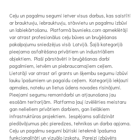
Ceļu un pagalmu segumi ietver visus darbus, kas saistīti
ar brauktuvju, iebrauktuvju, stāvvietu un pagalmu izbūvi
un labiekārtošanu. Platformā buvnieks.com apmeklētāji
var atrast profesionālus ceļu būves un bruģēšanas
pakalpojumu sniedzējus visā Latvijā. Šajā kategorijā
pieejama asfaltēšana privātiem un industriāliem
objektiem. Plaši pārstāvēti ir bruģēšanas darbi
pagalmiem, ietvēm un piebraucamajiem ceļiem.
Lietotāji var atrast arī grants un šķembu segumu izbūvi
lauku īpašumiem un pagaidu ceļiem. Kategorijā iekļauti
apmales, noteku un lietus ūdens novades risinājumi.
Pieejami segumu remontdarbi un atjaunošana jau
esošām teritorijām. Platforma ļauj izvēlēties meistaru
gan nelieliem privātiem darbiem, gan lielākiem
infrastruktūras projektiem. Iespējams salīdzināt
piedāvājumus pēc pieredzes, tehnikas un darba apjoma.
Ceļu un pagalmu segumi būtiski ietekmē īpašuma
funkcionalitāti un vizuālo izskatu. Pareizi izbūvēts