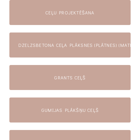
CEĻU PROJEKTĒŠANA
DZELZSBETONA CEĻA PLĀKSNES (PLĀTNES) (MATERIĀ
GRANTS CEĻŠ
GUMIJAS PLĀKŠŅU CEĻŠ