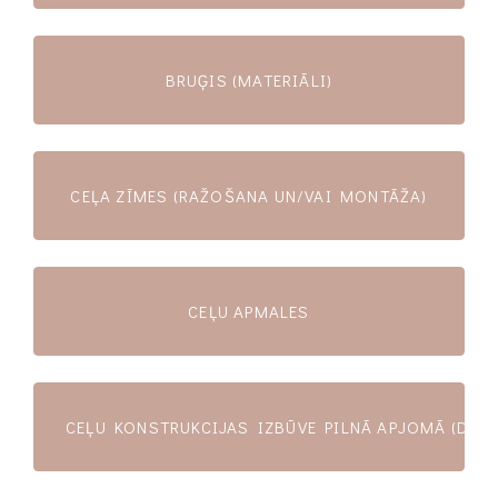
BRUĢIS (MATERIĀLI)
CEĻA ZĪMES (RAŽOŠANA UN/VAI MONTĀŽA)
CEĻU APMALES
CEĻU KONSTRUKCIJAS IZBŪVE PILNĀ APJOMĀ (DAŽĀ