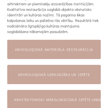
arhitektiem un pieminekļu aizsardzības institūcijām.
Kvalitatīva restaurācija saglabā objekta vēsturisko
identitāti un kultūras nozīmi. Tā pagarina ēkas
kalpošanas laiku un palielina tās vērtību. Rezultātā tiek
nodrošināta ilgtspējīga kultūras mantojuma
saglabāšana nākamajām paaudzēm.
ARHEOLOĢISKĀ MATERIĀLA RESTAURĀCIJA
ARHEOLOĢISKĀ UZRAUDZĪBA UN IZPĒTE
ARHITEKTONISKI MĀKSLINIECISKĀ IZPĒTE (AMI)