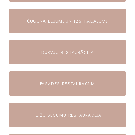
ČUGUNA LĒJUMI UN IZSTRĀDĀJUMI
DURVJU RESTAURĀCIJA
FASĀDES RESTAURĀCIJA
FLĪŽU SEGUMU RESTAURĀCIJA