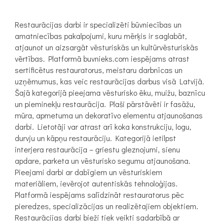
Restaurācijas darbi ir specializēti būvniecības un
amatniecības pakalpojumi, kuru mērķis ir saglabāt,
atjaunot un aizsargāt vēsturiskās un kultūrvēsturiskās
vērtības. Platformā buvnieks.com iespējams atrast
sertificētus restauratorus, meistaru darbnīcas un
uzņēmumus, kas veic restaurācijas darbus visā Latvijā.
Šajā kategorijā pieejama vēsturisko ēku, muižu, baznīcu
un pieminekļu restaurācija. Plaši pārstāvēti ir fasāžu,
mūra, apmetuma un dekoratīvo elementu atjaunošanas
darbi. Lietotāji var atrast arī koka konstrukciju, logu,
durvju un kāpņu restaurāciju. Kategorijā ietilpst
interjera restaurācija – griestu gleznojumi, sienu
apdare, parketa un vēsturisko segumu atjaunošana.
Pieejami darbi ar dabīgiem un vēsturiskiem
materiāliem, ievērojot autentiskās tehnoloģijas.
Platformā iespējams salīdzināt restauratorus pēc
pieredzes, specializācijas un realizētajiem objektiem.
Restaurācijas darbi bieži tiek veikti sadarbībā ar